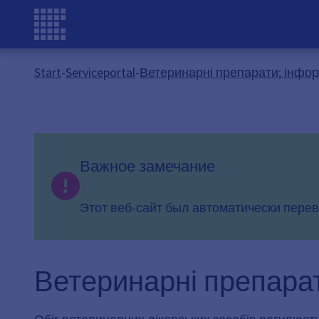
Start
-
Serviceportal
-
Ветеринарні препарати; інфор
Важное замечание
Этот веб-сайт был автоматически перев
Ветеринарні препарат