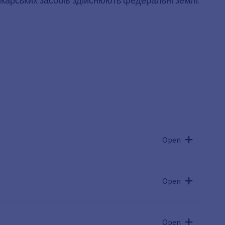
ікарських засобів здійснюють федеральні землі.
Open
Open
Open