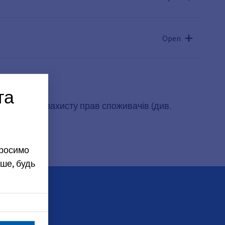
Open
та
довища та захисту прав споживачів (див.
просимо
ше, будь