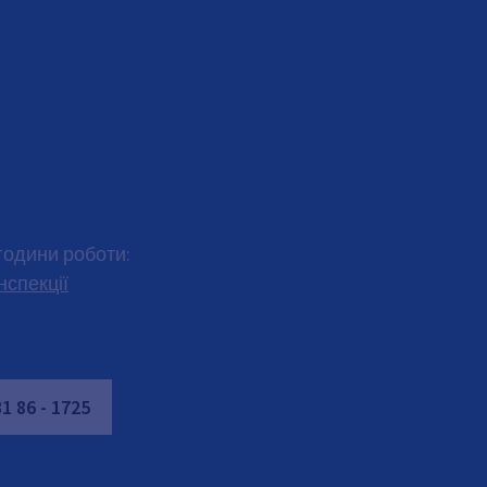
 години роботи:
нспекції
31
86
-
1725