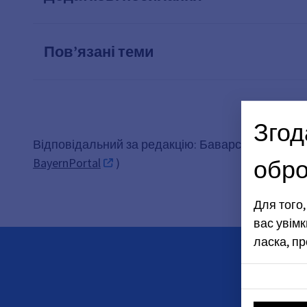
Пов’язані теми
Згод
Відповідальний за редакцію: Баварське державн
обро
BayernPortal
)
Для того
вас увімк
ласка, п