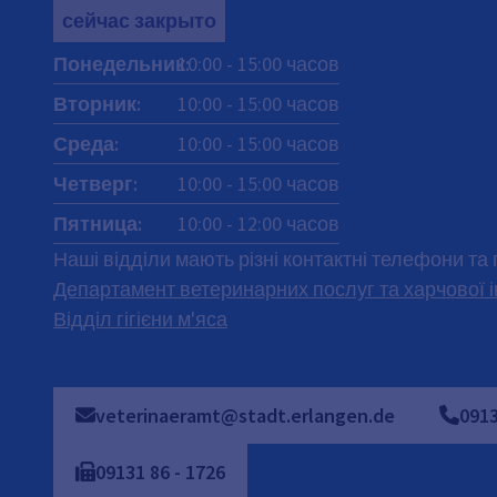
сейчас закрыто
Понедельник
10:00
:
-
15:00
часов
Вторник
:
10:00
-
15:00
часов
Среда
:
10:00
-
15:00
часов
Четверг
:
10:00
-
15:00
часов
Пятница
:
10:00
-
12:00
часов
Наші відділи мають різні контактні телефони та
Департамент ветеринарних послуг та харчової і
Відділ гігієни м'яса
veterinaeramt@stadt.erlangen.de
091
09131
86
-
1726