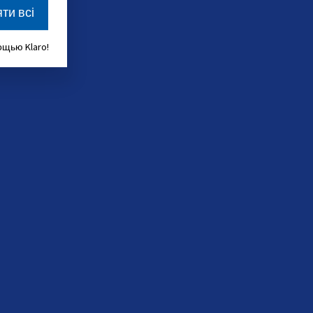
ти всі
щью Klaro!