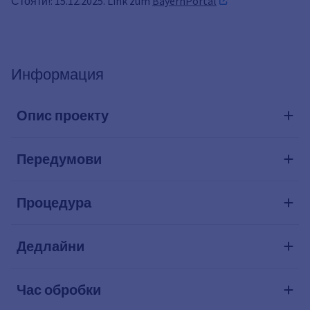
Стояти!: 15.12.2025. Link zum
BayernPortal
Информация
Опис проекту
Передумови
Процедура
Дедлайни
Час обробки