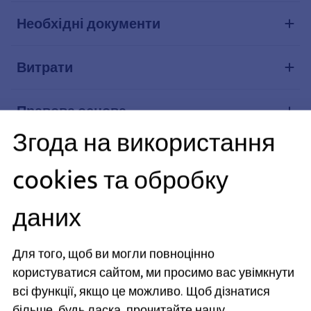
Необхідні документи
Витрати
Правова основа
Згода на використання
Пов'язані теми
cookies та обробку
Примітки
даних
Для того, щоб ви могли повноцінно
Відповідальний за випуск: Міністерство сім'ї, праці та
користуватися сайтом, ми просимо вас увімкнути
соціальних справ Баварії (див.
BayernPortal
)
всі функції, якщо це можливо.
Щоб дізнатися
більше, будь ласка, прочитайте нашу