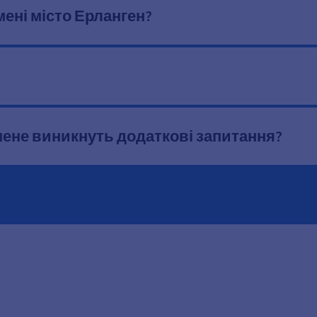
мені місто Ерланген?
 мене виникнуть додаткові запитання?