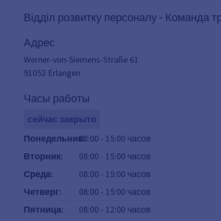
Відділ розвитку персоналу - Команда т
Адрес
Werner-von-Siemens-Straße 61
91052
Erlangen
Часы работы
сейчас закрыто
Понедельник
08:00
:
-
15:00
часов
Вторник
:
08:00
-
15:00
часов
Среда
:
08:00
-
15:00
часов
Четверг
:
08:00
-
15:00
часов
Пятница
:
08:00
-
12:00
часов