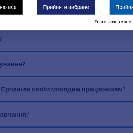
яю все
Прийняти вибране
Прийня
Реализовано с помо
?
жування?
то Ерланген своїм молодим працівникам?
навчання?