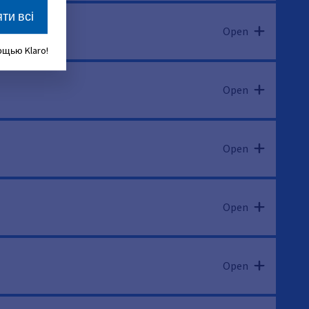
ти всі
Open
щью Klaro!
Open
Open
Open
Open