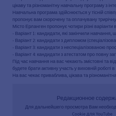
цікаву та різноманітну навчальну програму з ін
Навчальна програма здійснюється у тісній співп
пропонує вам скорочену та оплачувану трирічну 
Місто Ерланген пропонує чотири різні варіанти в
- Варіант 1: кандидати, які закінчили навчанн
- Варіант 2: кандидати з дипломом (спеціалізов
- Варіант 3: кандидати з неспеціалізованою пр
- Варіант 4: кандидати з атестатом про повну з
Під час навчання на вас чекають змістовні та ві
будете брати активну участь у виховній роботі в
На вас чекає приваблива, цікава та різноманітна
Редакционное содерж
Для дальнейшего просмотра Вам необхо
Cookie для YouTube