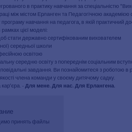
тегрованого в практику навчання за спеціальністю "Вих
раці між містом Ерланген та Педагогічною академією 
програму навчання на педагога, в якій практичний дос
 рамках цієї моделі:
я, щоб стати державно сертифікованим вихователем
аної) середньої школи
офесійною освітою
агальну середню освіту з попереднім соціальним вступ
дповідальні завдання. Ви познайомитеся з роботою в р
 якості члена команди у своєму дитячому садку.
 кар'єра. -
Для мене. Для нас. Для Ерлангена.
ание
димо принять файлы