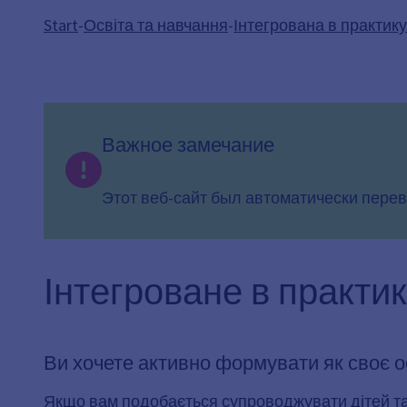
Start
-
Освіта та навчання
-
Інтегрована в практик
Важное замечание
Этот веб-сайт был автоматически перев
Інтегроване в практи
Ви хочете активно формувати як своє о
Якщо вам подобається супроводжувати дітей та м