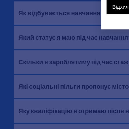
Відхил
Як відбувається навчання?
Який статус я маю під час навчання
Скільки я зароблятиму під час ста
Які соціальні пільги пропонує міс
Яку кваліфікацію я отримаю після 