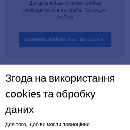
Для дальнейшего просмотра Вам
необходимо принять файлы Cookie для
YouTube
Принять файлы YouTube Cookies
Згода на використання
Часті запитання щодо навчання —
cookies та обробку
дорожній будівельник*
даних
Які вимоги я маю виконати?
Для того, щоб ви могли повноцінно
Як відбувається навчання?