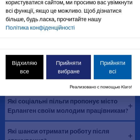
користуватися сайтом, ми просимо вас увімкнути
всі функції, якщо це можливо.
Щоб дізнатися
більше, будь ласка, прочитайте нашу
Скільки я зароблятиму під час
Політика конфіденційності
стажування?
Скільки я зароблятиму після
стажування?
Відхиляю
Прийняти
Прийняти
все
вибране
всі
Чи потрібно платити за навчання?
Реализовано с помощью Klaro!
Які соціальні пільги пропонує місто
Ерланген своїм молодим працівникам?
Які шанси отримати роботу після