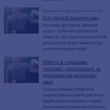
Календар заходів, Люди похилого віку,
Люди у найкращому віці, 60+, Події,
Для людей похилого віку
Дозвілля
Виставки, фестивалі, ярмарки,
спорт — Ерланген пропонує не
тільки це. Тут є безліч можливостей
для дозвілля. Варто зазирнути до
нашого календаря подій.
Робота зі старшими
сусідами - консультації та
підтримка на місцевому
рівні
У різних районах Ерлангена
існують районні служби для літніх
людей віком від 60 років і старше.
Вони сприяють розвитку спільноти