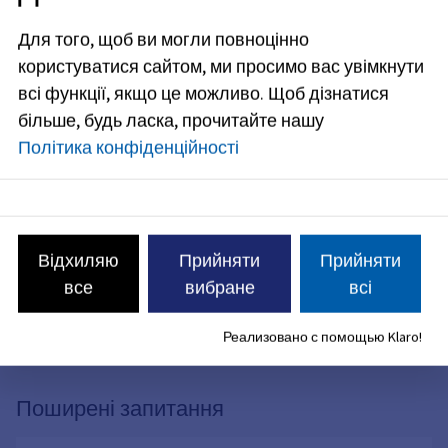
Для того, щоб ви могли повноцінно
користуватися сайтом, ми просимо вас увімкнути
всі функції, якщо це можливо.
Щоб дізнатися
більше, будь ласка, прочитайте нашу
Політика конфіденційності
Волонтерство, Наставник з читання, Наставник з читання,
Читацькі ментори, Зобов'язання, Включайте., Прочитайте
Читацькі ментори
вголос, Наставник з читання, Наставник з читання, наставники з
Міське управління у справах молоді прагне, щоб діти
читання, Прочитайте, Книги, Книжки з картинками, Дитячий
росли сильними і здоровими, щоб вони могли розвивати
садок
Відхиляю
Прийняти
Прийняти
свої здібності і таланти. Важливий внесок у це роблять
все
вибране
всі
ментори-волонтери з читання.
Реализовано с помощью Klaro!
Поширені запитання