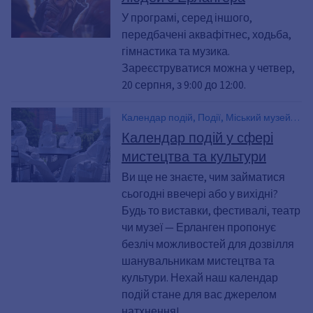
У програмі, серед іншого,
передбачені аквафітнес, ходьба,
гімнастика та музика.
Зареєструватися можна у четвер,
20 серпня, з 9:00 до 12:00.
Календар подій, Події, Міський музей,
Театр, Міська бібліотека, Палац
Календар подій у сфері
мистецтв, Фестиваль лялькового
мистецтва та культури
театру, Фігури. Театр. Фестиваль,
Фестиваль лялькового театру,
Ви ще не знаєте, чим займатися
Міжнародний салон коміксів, Салон
сьогодні ввечері або у вихідні?
коміксів, VHS, Школа мистецтв для
Будь то виставки, фестивалі, театр
молоді, Народний університет для
чи музеї — Ерланген пропонує
дорослих
безліч можливостей для дозвілля
шанувальникам мистецтва та
культури. Нехай наш календар
подій стане для вас джерелом
натхнення!