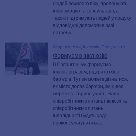
людей похилого віку, пропонують
інформацію та консультації, а
також підтримують людей у пошуку
відповідної допомоги в разі
потреби.
Сторінка теми, Інклюзія, Спеціаліст з
питань інклюзії, Представник з
Формуємо інклюзію
інвалідністю
В Ерлангені ми формуємо
інклюзію разом, відкрито і без
бар'єрів. Тут ви можете дізнатися,
як місто долає бар'єри, зміцнює
мережі та сприяє участі. Наші
співробітники з питань інклюзії та
співробітники з питань
інвалідності будуть раді
проконсультувати вас.