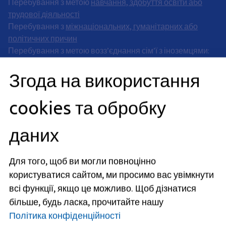
Перебування з метою
навчання, здобуття освіти або
трудової діяльності
Перебування з
міжнаціональних, гуманітарних або
політичних причин
Перебування з метою возз’єднання сім’ї з іноземцями:
тимчасове перебування
,
постійне перебування
,
Згода на використання
гуманітарне перебування
Перебування з метою
возз’єднання сім’ї з громадянами
Німеччини
cookies та обробку
Декларація про зобов’язання
Інтеграція
даних
Набуття громадянства та законодавство про
громадянство
(Перейти до
швидкої перевірки
щодо
набуття громадянства
)
Для того, щоб ви могли повноцінно
користуватися сайтом, ми просимо вас увімкнути
Адрес
всі функції, якщо це можливо.
Щоб дізнатися
Rathausplatz 1
більше, будь ласка, прочитайте нашу
91052
Erlangen
Політика конфіденційності