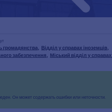
ут
нь громадянства
,
Відділ у справах іноземців
,
ьного забезпечення
,
Міський відділ у справа
еден. Он может содержать ошибки или неточности.