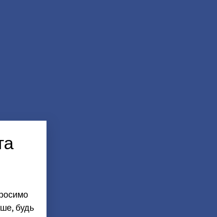
та
просимо
ше, будь