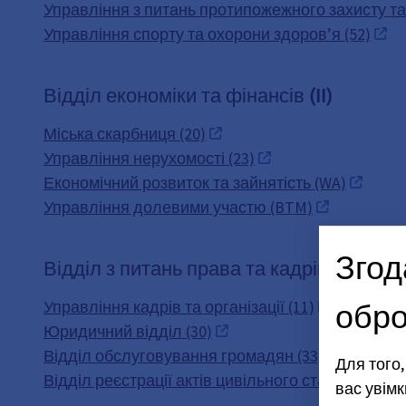
Управління з питань протипожежного захисту та 
Управління спорту та охорони здоров’я (52)
Відділ економіки та фінансів (II)
Міська скарбниця (20)
Управління нерухомості (23)
Економічний розвиток та зайнятість (WA)
Управління долевими участю (BTM)
Згод
Відділ з питань права та кадрів (III)
обро
Управління кадрів та організації (11)
Юридичний відділ (30)
Відділ обслуговування громадян (33)
Для того
Відділ реєстрації актів цивільного стану (34)
вас увімк