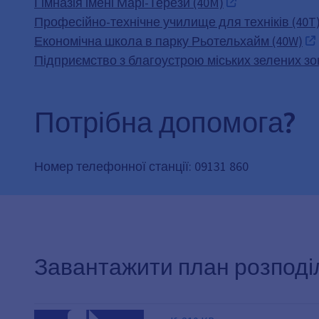
Гімназія імені Марі-Терези (40M)
Професійно-технічне училище для техніків (40T
Економічна школа в парку Рьотельхайм (40W)
Підприємство з благоустрою міських зелених зо
Потрібна допомога?
Номер телефонної станції: 09131 860
Завантажити план розподіл