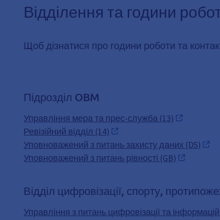
Відділення та години робо
Щоб дізнатися про години роботи та контактн
Підрозділ OBM
Управління мера та прес-служба (13)
Ревізійний відділ (14)
Уповноважений з питань захисту даних (DS)
Уповноважений з питань рівності (GB)
Відділ цифровізації, спорту, протипоже
Управління з питань цифровізації та інформацій