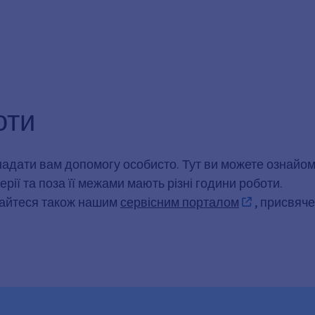
оти
і надати вам допомогу особисто. Тут ви можете ознай
мерії та поза її межами мають різні години роботи.
тайтеся також нашим
сервісним порталом
, присвяч