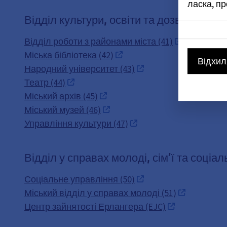
ласка, п
Відділ культури, освіти та дозвілля (IV)
Відділ роботи з районами міста (41)
Міська бібліотека (42)
Відхил
Народний університет (43)
Театр (44)
Міський архів (45)
Міський музей (46)
Управління культури (47)
Відділ у справах молоді, сім’ї та соціал
Соціальне управління (50)
Міський відділ у справах молоді (51)
Центр зайнятості Ерлангера (EJC)