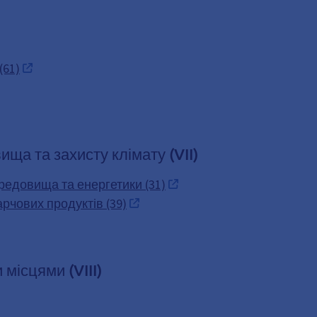
(61)
ща та захисту клімату (VII)
редовища та енергетики (31)
арчових продуктів (39)
 місцями (VIII)