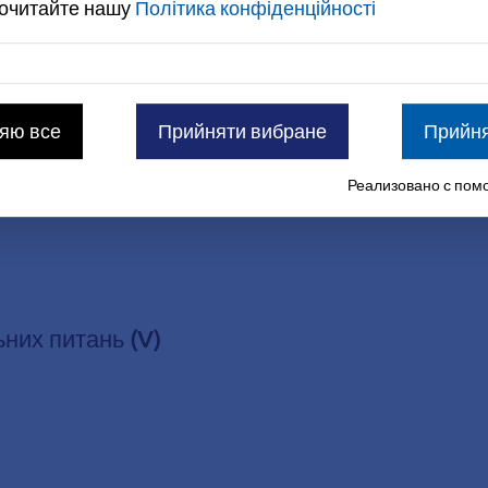
рочитайте нашу
Політика конфіденційності
яю все
Прийняти вибране
Прийня
Реализовано с помо
ьних питань (V)