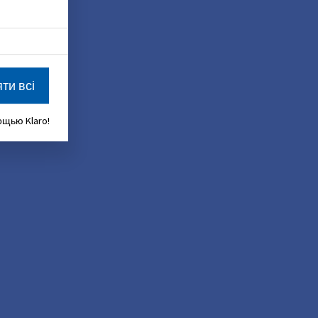
ти всі
щью Klaro!