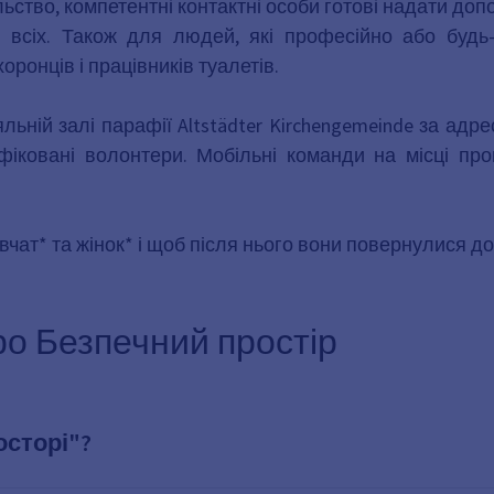
тво, компетентні контактні особи готові надати допо
я всіх. Також для людей, які професійно або будь
оронців і працівників туалетів.
льній залі парафії Altstädter Kirchengemeinde за ад
валіфіковані волонтери. Мобільні команди на місці
івчат* та жінок* і щоб після нього вони повернулися 
ро Безпечний простір
осторі"?