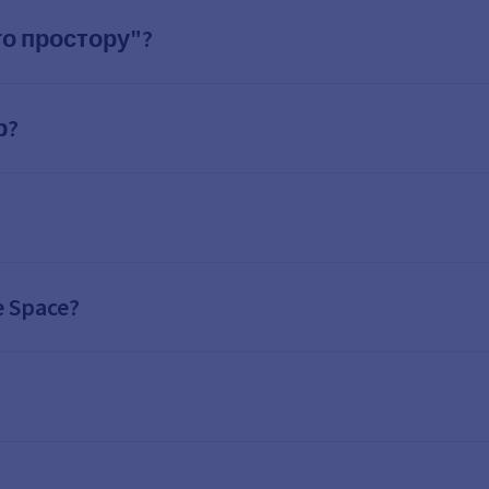
го простору"?
р?
 Space?