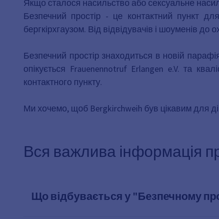
Якщо сталося насильство або сексуальне насильс
Безпечний простір - це контактний пункт дл
бергкірхгаузом. Від відвідувачів і шоуменів до ох
Безпечний простір знаходиться в новій парафія
опікується Frauenennotruf Erlangen e.V. та к
контактного пункту.
Ми хочемо, щоб Bergkirchweih був цікавим для д
Вся важлива інформація п
Що відбувається у "Безпечному пр