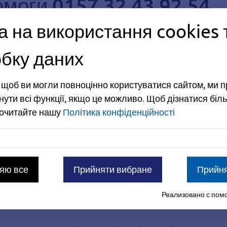
моги 0157 32 43 92 54
а на використання cookies 
weih
бку даних
, щоб ви могли повноцінно користуватися сайтом, ми 
о 24.00 години
нути всі функції, якщо це можливо.
Щоб дізнатися біль
рочитайте нашу
Політика конфіденційності
f Erlangen e.V. (жіночим колл-центром екстреної допо
-
Безпечний простір для жінок* та дівчат*.
вернутися, коли
яю все
Прийняти вибране
Прийня
ими.
рупу.
Реализовано с помо
 додому.