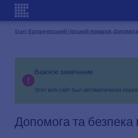
Start
-
Ерлангерський гірський ярмарок
-
Допомога
Важное замечание
Этот веб-сайт был автоматически перев
Допомога та безпека 