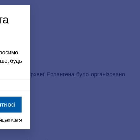
та
просимо
ше, будь
моги) у Бергкірхвеї Ерлангена було організовано
ти всі
щью Klaro!