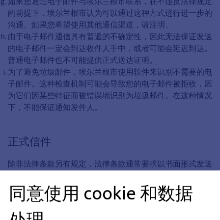
如果您通过电子邮件与埃尔兰根市联系，在不违反法律规定
的前提下，埃尔兰根市认为可以通过这种方式进行进一步的
沟通。如果您希望使用其他通信渠道，请注明。
由于电子邮件通信具有普遍的不确定性，因此无法保证发送
的电子邮件一定会到达收件人手中，或者可能会延迟到达。
普通电子邮件也不可能提供正式送达证明。
为了避免垃圾邮件，埃尔兰根市使用软件来识别不需要的电
子邮件。这种检查机制可能会导致您的电子邮件被拒收，因
为它们因某些特征而被错误地识别为垃圾邮件。在这种情况
下，不能保证通知发件人。
正式信件
除非法律条款另有规定，法律条款通常要求以书面形式发送
的信件（如异议或正式申请）也可根据以下规定以电子方式
同意使用 cookie 和数据
发送。
处理
1 "安全联系表"（带拜仁 ID）