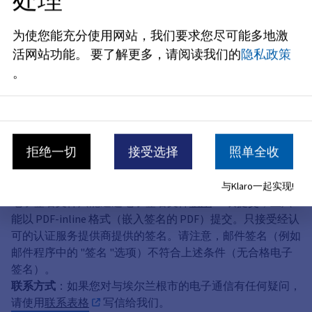
您可以在我们的主页上找到
安全
联系表，您可以通过它
为使您能充分使用网站，我们要求您尽可能多地激
以加密形式与我们联系，
如果通过新身份证或居留证、欧盟
活网站功能。
要了解更多，请阅读我们的
隐私政策
公民电子身份证或 "ELSTER "软件证书的电子身份验证功能
。
验证，也可以通过书面形式
与我们联系。也可以上传文件。
有关 BayernID 和注册的信息，请
点击此处
。
安全联系表
拒绝一切
接受选择
照单全收
2. 合格的电子签名
与Klaro一起实现!
电子签名文件只能通过电子签名文件
联系
表提交，且只
能以 PDF-inline 格式（嵌入签名的 PDF）提交。只接受经认
可的认证服务提供商提供的签名。请注意，邮件签名（例如
邮件程序中的 "签名 "选项）不符合上述条件（无合格电子
签名）。
联系方式
：如果您对与埃尔兰根市的电子通信有任何疑问，
请使用
联系表格
写信给我们。