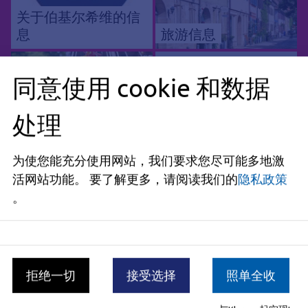
关于伯基尔希维的信
息
旅游信息
同意使用 cookie 和数据
处理
2026 年
Bergkirchweih 的平
Bergkirchweih - 与
为使您能充分使用网站，我们要求您尽可能多地激
面图和山地气压计
会者信息表
活网站功能。
要了解更多，请阅读我们的
隐私政策
。
最新消息
拒绝一切
接受选择
照单全收
Bergkirchweih 2026：回顾