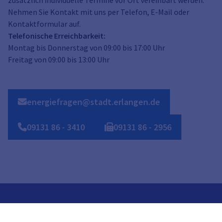
zusätzlich individuelle Termine vor Ort vereinbart werden.
Nehmen Sie Kontakt mit uns per Telefon, E-Mail oder
Kontaktformular auf.
Telefonische Erreichbarkeit:
Montag bis Donnerstag von 09:00 bis 17:00 Uhr
Freitag von 09:00 bis 13:00 Uhr
energiefragen@stadt.erlangen.de
09131
86
-
3410
09131
86
-
2956