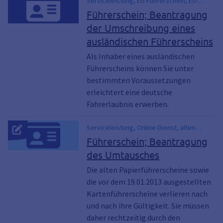
Serviceleistung, EU-Führerschein, EU-
Kartenführerschein, Führerschein,
Führerschein; Beantragung
Führerschein, Kartenführerschein, EU-
der Umschreibung eines
Führerschein, EU-Kartenführerschein,
ausländischen Führerscheins
Führerschein, Umschreibung von
ausländischen Führerscheinen,
Als Inhaber eines ausländischen
Kartenführerschein
Führerscheins können Sie unter
bestimmten Voraussetzungen
erleichtert eine deutsche
Fahrerlaubnis erwerben.
Serviceleistung, Online-Dienst, alten
Führerschein umtauschen, EU-
Führerschein; Beantragung
Führerschein, EU-Kartenführerschein,
des Umtausches
Fahrlizenz, Führerschein, grauer Lappen,
Kartenführerschein, rosafarbene Lappen,
Die alten Papierführerscheine sowie
rosa Papierführerschein
die vor dem 19.01.2013 ausgestellten
Kartenführerscheine verlieren nach
und nach ihre Gültigkeit. Sie müssen
daher rechtzeitig durch den