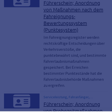
Mehrfachtäter-Punktsystem,
Führerschein; Anordnung
Verkehrssünderkartei
von Maßnahmen nach dem
Fahreignungs-
Bewertungssystem
(Punktesystem)
Im Fahreignungsregister werden
rechtskräftige Entscheidungen über
Verkehrsverstöße, die
punktebewährt sind, und bestimmte
Fahrerlaubnismaßnahmen
gespeichert. Bei Erreichen
bestimmter Punktestände hat die
Fahrerlaubnisbehörde Maßnahmen
zu ergreifen.
Serviceleistung, Fahranfänger,
Fahrerlaubnis auf Probe, Führerschein auf
Führerschein; Anordnung
Probe, Probezeit
von Probezeitmaßnahmen