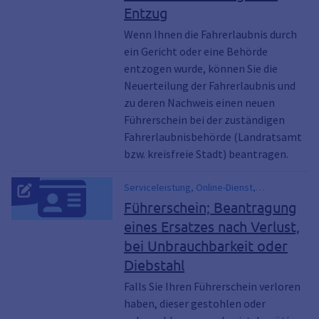
Entzug
Wenn Ihnen die Fahrerlaubnis durch
ein Gericht oder eine Behörde
entzogen wurde, können Sie die
Neuerteilung der Fahrerlaubnis und
zu deren Nachweis einen neuen
Führerschein bei der zuständigen
Fahrerlaubnisbehörde (Landratsamt
bzw. kreisfreie Stadt) beantragen.
Serviceleistung, Online-Dienst,
Führerschein abhanden gekommen,
Führerschein; Beantragung
Führerschein futsch, Führerschein nicht
eines Ersatzes nach Verlust,
mehr auffindbar, Führerschein nicht mehr
bei Unbrauchbarkeit oder
vorhanden, Führerschein unauffindbar,
Führerschein verloren,
Diebstahl
Führerscheinverlust, Führerschein Verlust,
Falls Sie Ihren Führerschein verloren
Führerschein vermisst, Führerschein
haben, dieser gestohlen oder
verschollen, Führerschein verschwunden,