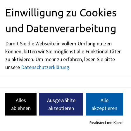
Bei erstmaligem Erwerb einer
Einwilligung zu Cookies
Fahrerlaubnis wird diese - mit
Ausnahme der Klassen AM, L und T -
und Datenverarbeitung
auf Probe erteilt. Der Fahranfänger
unterliegt in der Probezeit
besonderen Regeln, die der hohen
Damit Sie die Webseite in vollem Umfang nutzen
Unfallgefährdung entgegenwirken
können, bitten wir Sie möglichst alle Funktionalitäten
sollen.
zu aktivieren.
Um mehr zu erfahren, lesen Sie bitte
unsere
Datenschutzerklärung
.
Serviceleistung, EU-Führerschein,
Fahrerlaubnis, Führerschein, Führerschein
Führerschein; Beantragung
beantragen, führerschein machen
der Fahrerlaubnis und der
Erweiterung einer
Alles
Ausgewählte
Alle
bestehenden Fahrerlaubnis
ablehnen
akzeptieren
akzeptieren
Wenn Sie auf öffentlichen
Verkehrsflächen ein Kraftfahrzeug
Realisiert mit Klaro!
führen wollen, benötigen Sie eine