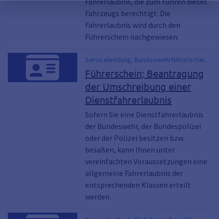
Fahrerlaubnis, die zum Führen dieses
Fahrzeugs berechtigt. Die
Fahrerlaubnis wird durch den
Führerschein nachgewiesen.
Serviceleistung, Bundeswehrführerschein,
Dienstfahrerlaubnis, Polizeiführerschein
Führerschein; Beantragung
der Umschreibung einer
Dienstfahrerlaubnis
Sofern Sie eine Dienstfahrerlaubnis
der Bundeswehr, der Bundespolizei
oder der Polizei besitzen bzw.
besaßen, kann Ihnen unter
vereinfachten Voraussetzungen eine
allgemeine Fahrerlaubnis der
entsprechenden Klassen erteilt
werden.