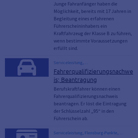
Junge Fahranfänger haben die
Möglichkeit, bereits mit 17 Jahren in
Begleitung eines erfahrenen
Führerscheininhabers ein
Kraftfahrzeug der Klasse B zu führen,
wenn bestimmte Voraussetzungen
erfüllt sind.
Serviceleistung,
Berufskraftfahrerqualifikation, FQN
Fahrerqualifizierungsnachwe
is; Beantragung
Berufskraftfahrer können einen
Fahrerqualifizierungsnachweis
beantragen. Er löst die Eintragung
der Schlüsselzahl „95“ in den
Führerschein ab.
Serviceleistung, Flensburg-Punkte,