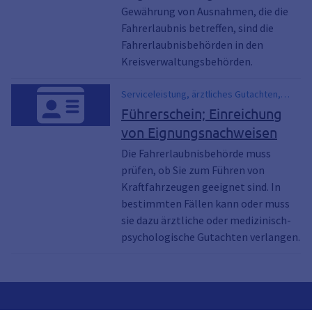
Gewährung von Ausnahmen, die die
Fahrerlaubnis betreffen, sind die
Fahrerlaubnisbehörden in den
Kreisverwaltungsbehörden.
Serviceleistung, ärztliches Gutachten,
Fahreignungsgutachten,
Führerschein; Einreichung
Fahreignungsnachweis, Idiotentest, MPU-
von Eignungsnachweisen
Test, Fragen MPU, medizinisch-
psychologische Untersuchung (MPU), MPU
Die Fahrerlaubnisbehörde muss
prüfen, ob Sie zum Führen von
Kraftfahrzeugen geeignet sind. In
bestimmten Fällen kann oder muss
sie dazu ärztliche oder medizinisch-
psychologische Gutachten verlangen.