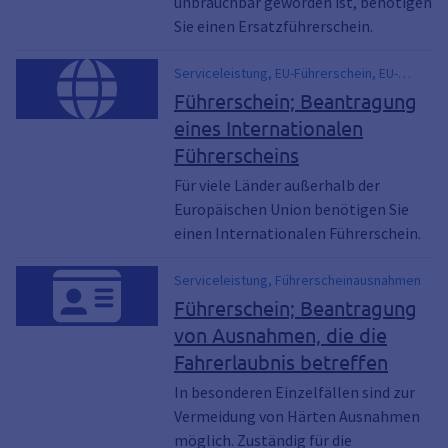
unbrauchbar geworden ist, benötigen
Führerschein weg, verlorener
Führerschein
Sie einen Ersatzführerschein.
Serviceleistung, EU-Führerschein, EU-
Kartenführerschein, Führerschein,
Führerschein; Beantragung
Kartenführerschein, EU-Führerschein, EU-
eines Internationalen
Kartenführerschein, Internationaler
Führerscheins
Führerschein, Führerschein im Ausland,
Internationale Führerschein,
Für viele Länder außerhalb der
internationalen Führerschein,
Europäischen Union benötigen Sie
Kartenführerschein
einen Internationalen Führerschein.
Serviceleistung, Führerscheinausnahmen
Führerschein; Beantragung
von Ausnahmen, die die
Fahrerlaubnis betreffen
In besonderen Einzelfällen sind zur
Vermeidung von Härten Ausnahmen
möglich. Zuständig für die