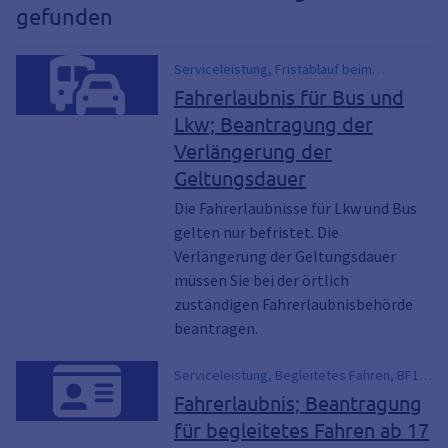
gefunden
Serviceleistung, Fristablauf beim
Führerschein, Führerschein, Führerschein
Fahrerlaubnis für Bus und
verlängern
Lkw; Beantragung der
Verlängerung der
Geltungsdauer
Die Fahrerlaubnisse für Lkw und Bus
gelten nur befristet. Die
Verlängerung der Geltungsdauer
müssen Sie bei der örtlich
zuständigen Fahrerlaubnisbehörde
beantragen.
Serviceleistung, Begleitetes Fahren, BF17,
fahren 17, Fahren mit Begleitperson,
Fahrerlaubnis; Beantragung
Führerschein in Bayern, Führerschein mit
für begleitetes Fahren ab 17
17 Bayern