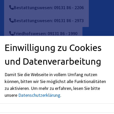
Bestattungswesen: 09131 86 - 2206
Bestattungswesen: 09131 86 - 2973
Friedhofswesen: 09131 86 - 1990
Einwilligung zu Cookies
09131
86
-
2284
und Datenverarbeitung
Damit Sie die Webseite in vollem Umfang nutzen
können, bitten wir Sie möglichst alle Funktionalitäten
zu aktivieren.
Um mehr zu erfahren, lesen Sie bitte
Es wurden 6 Serviceleistungen gefunden
unsere
Datenschutzerklärung
.
Serviceleistung, Online-Dienst, Grabbrief,
Grabkauf, Grabrechte, Graburkunde
Bestattungseinrichtungen;