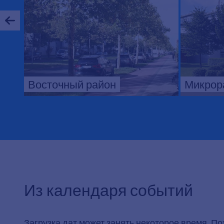
Восточный район
Микрор
Из календаря событий
Загрузка дат может занять некоторое время. П