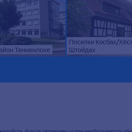
Поселки Косбах/Хёс
айон Тенненлохе
Штойдах
ожалуйста, будьте терпеливы и при необходимости обн