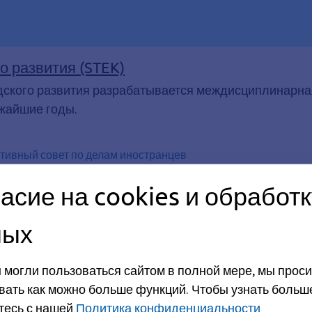
о развития (STEK)
дского развития разрабатывается междисциплинарная
жайшие годы.
ативный совет по делам иностранцев
ет по делам иностранцев и интеграции: об
асие на cookies и обработк
 422 жителей Эрлангера были приглашены принять уча
о делам иностранцев и интеграции. Явка на выборах,
ных
роцента.
 могли пользоваться сайтом в полной мере, мы проси
ьность, Безопасность дорожного движения, Ходьба пешком
вать как можно больше функций.
Чтобы узнать больш
ого движения
тесь с нашей
Политика конфиденциальности