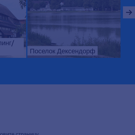
линг/
Поселок Дексендорф
овите страницу.