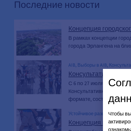
Последние новости
Концепция городског
В рамках концепции горо
города Эрлангена на бли
AIB, Выборы в AIB, Консульт
Консультативный сов
Согл
С 6 по 27 июля около 24
Консультативный совет п
дан
формате, составила 5,7 п
Чтобы вы
Устойчивое развитие, Мобил
активиро
Концепция пешеходн
ознакомь