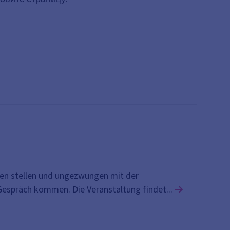
en stellen und ungezwungen mit der
Link zu den 
espräch kommen. Die Veranstaltung findet...