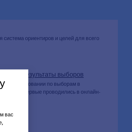
 система ориентиров и целей для всего
ъявлены результаты выборов
у
стие в голосовании по выборам в
 которые впервые проводились в онлайн-
м вас
е,