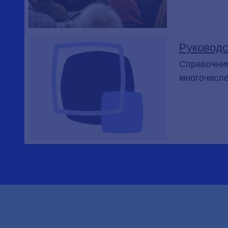
Руководс
Справочник
многочисле