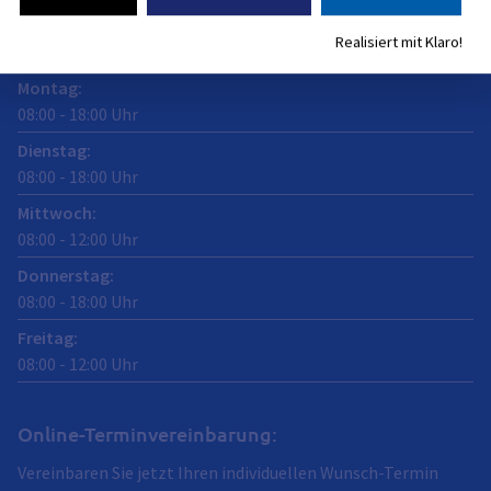
Öffnungszeiten
Realisiert mit Klaro!
jetzt geschlossen
Montag
:
08:00
-
18:00
Uhr
Dienstag
:
08:00
-
18:00
Uhr
Mittwoch
:
08:00
-
12:00
Uhr
Donnerstag
:
08:00
-
18:00
Uhr
Freitag
:
08:00
-
12:00
Uhr
Online-Terminvereinbarung:
Vereinbaren Sie jetzt Ihren individuellen Wunsch-Termin