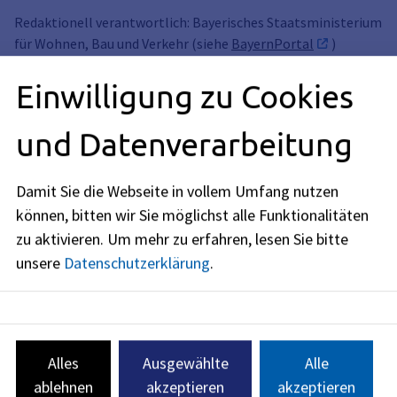
Redaktionell verantwortlich: Bayerisches Staatsministerium
für Wohnen, Bau und Verkehr (siehe
BayernPortal
)
Einwilligung zu Cookies
und Datenverarbeitung
Kfz-Zulassung
Sie können im Bürgerservice vor Ort im Erdgeschoss des
Damit Sie die Webseite in vollem Umfang nutzen
Rathauses Kfz-Zulassungsangelegenheiten durchführen.
können, bitten wir Sie möglichst alle Funktionalitäten
Beispielsweise Zulassung von Kraftfahrzeugen, Berichtigung
zu aktivieren.
Um mehr zu erfahren, lesen Sie bitte
der Fahrzeugpapiere, Fahrzeugabmeldung,
unsere
Datenschutzerklärung
.
Wiederinbetriebnahme usw.
Anschrift
Rathausplatz 1
91052
Erlangen
Alles
Ausgewählte
Alle
ablehnen
akzeptieren
akzeptieren