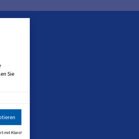
e
en Sie
ptieren
rt mit Klaro!