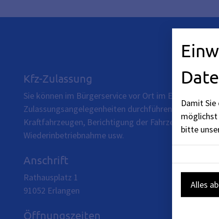
Einw
Date
Kfz-Zulassung
Sie können im Bürgerservice vor Ort im Erdgeschoss 
Damit Sie 
Zulassungsangelegenheiten durchführen. Beispielswe
möglichst 
Kraftfahrzeugen, Berichtigung der Fahrzeugpapiere,
bitte uns
Wiederinbetriebnahme usw.
Anschrift
Rathausplatz 1
Alles a
91052
Erlangen
Öffnungszeiten