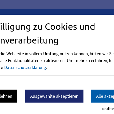
illigung zu Cookies und
nverarbeitung
des Rathauses Kfz-
die Webseite in vollem Umfang nutzen können, bitten wir Si
ise Zulassung von
alle Funktionalitäten zu aktivieren.
Um mehr zu erfahren, les
 Fahrzeugabmeldung,
ere
Datenschutzerklärung
.
blehnen
Ausgewählte akzeptieren
Alle akze
Realisie