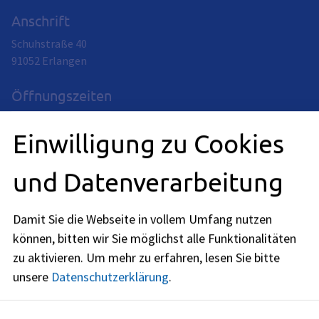
Anschrift
Schuhstraße 40
91052
Erlangen
Öffnungszeiten
jetzt geschlossen
Einwilligung zu Cookies
Montag
:
09:30
-
15:00
Uhr
und Datenverarbeitung
Dienstag
:
09:30
-
15:00
Uhr
Damit Sie die Webseite in vollem Umfang nutzen
Mittwoch
:
können, bitten wir Sie möglichst alle Funktionalitäten
09:30
-
15:00
Uhr
zu aktivieren.
Um mehr zu erfahren, lesen Sie bitte
Donnerstag
:
unsere
Datenschutzerklärung
.
09:30
-
15:00
Uhr
Freitag
: