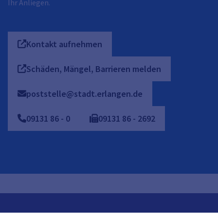
Ihr Anliegen.
Kontakt aufnehmen
Schäden, Mängel, Barrieren melden
poststelle@stadt.erlangen.de
09131
86
-
0
09131
86
-
2692