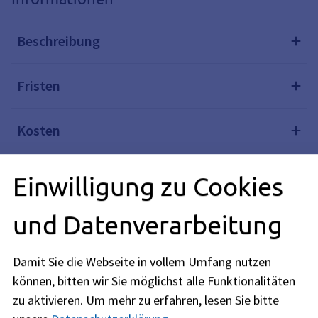
Beschreibung
Fristen
Kosten
Rechtsgrundlagen
Einwilligung zu Cookies
und Datenverarbeitung
Verwandte Themen
Damit Sie die Webseite in vollem Umfang nutzen
Redaktionell verantwortlich: Bayerisches Staatsministerium
können, bitten wir Sie möglichst alle Funktionalitäten
des Innern, für Sport und Integration (siehe
BayernPortal
zu aktivieren.
Um mehr zu erfahren, lesen Sie bitte
)