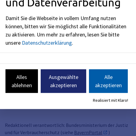
und Datenverarbeitung
Erforderliche Unterlagen
Damit Sie die Webseite in vollem Umfang nutzen
Formulare
können, bitten wir Sie möglichst alle Funktionalitäten
zu aktivieren.
Um mehr zu erfahren, lesen Sie bitte
Kosten
unsere
Datenschutzerklärung
.
Rechtsgrundlagen
Alles
Ausgewählte
Alle
Weiterführende Links
ablehnen
akzeptieren
akzeptieren
Verwandte Themen
Realisiert mit Klaro!
Redaktionell verantwortlich: Bundesministerium der Justiz
und für Verbraucherschutz (siehe
BayernPortal
)