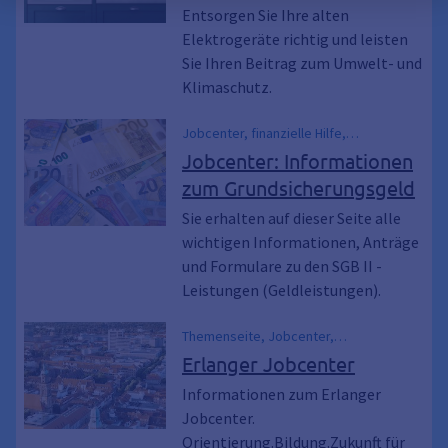
Klimaaufbruch, Umweltschutz,
Entsorgen Sie Ihre alten
Energiesparlampen, Kaffeemaschinen,
Elektrogeräte richtig und leisten
Sperrmüll, Müll-Umladestation,
Sie Ihren Beitrag zum Umwelt- und
Müllumladestation, Sozialkaufhaus,
Klimaschutz.
Tauschbörse, Energieberatung,
Klimanotstand, Restmülltonne,
Jobcenter, finanzielle Hilfe,
Mülltonne, Abfalltonne, Nachhaltigkeit,
Arbeitslosengeld II, ALG II, SGB II, SGB 2,
Jobcenter: Informationen
recyceln, Recycling
Hartz 4, Hartz IV, Neuantrag,
zum Grundsicherungsgeld
Weiterbewilligungsantrag, WBA, antrag,
Bürgergeld
Sie erhalten auf dieser Seite alle
wichtigen Informationen, Anträge
und Formulare zu den SGB II -
Leistungen (Geldleistungen).
Themenseite, Jobcenter,
Arbeitslosengeld II, Bürgergeld,
Erlanger Jobcenter
Arbeitslos, SGB II, SGB 2, Hartz IV, Hartz
Informationen zum Erlanger
4, Arbeitssuche, Ausbildungssuche,
Jobcenter.
Arbeitsuche, Finanzielle Hilfe, Karriere,
Stellenangebot, Studium, Pratikum,
Orientierung.Bildung.Zukunft für