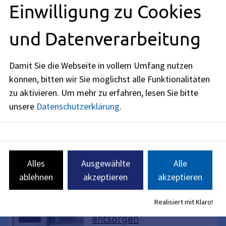
Einwilligung zu Cookies
Jobcenter: Arbeits- und Ausbildungssuche
Auf dieser Seite finden Sie alle Informationen, wie wir Sie
und Datenverarbeitung
auf der Suche nach einer Arbeit unterstützen können.
Damit Sie die Webseite in vollem Umfang nutzen
Klimaschutz zum
können, bitten wir Sie möglichst alle Funktionalitäten
Mitmachen
zu aktivieren.
Um mehr zu erfahren, lesen Sie bitte
Welche Angebote gibt es in
unsere
Datenschutzerklärung
.
Erlangen rund um Klimaschutz und
Nachhaltigkeit? Was wird alles
schon getan? Und wo können Sie
sich einbringen? Hier finden Sie
Tipps für Ihr Klimaschutz-
Alles
Ausgewählte
Alle
Engagement.
ablehnen
akzeptieren
akzeptieren
Elektroschrott, Elektrokleingeräte,
Elektrogroßgeräte, Elektro-Geräte,
Realisiert mit Klaro!
Elektrogeräte richtig
Sammelbehälter, Container, Müll, Abfall,
entsorgen
Umwelt, Klimaschutz, Klima-Aufbruch,