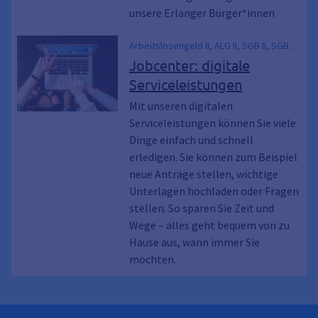
Ausbildung, Job
unsere Erlanger Bürger*innen
Arbeitslosengeld II, ALG II, SGB II, SGB 2,
Hartz 4, Hartz IV, Neuantrag,
Jobcenter: digitale
Weiterbewilligungsantrag, WBA,
Serviceleistungen
Onlineanträge, Formulare, Online, alg 2,
Kontaktformular, Bürgergeld,
Mit unseren digitalen
Dokumenten Upload, Unterlagen
Serviceleistungen können Sie viele
einreichen, Dokumente hochladen,
Dinge einfach und schnell
Kontakt aufnehmen, Nachweise
erledigen. Sie können zum Beispiel
übermitteln, Datei-Upload, Unterlagen
neue Anträge stellen, wichtige
abgeben
Unterlagen hochladen oder Fragen
stellen. So sparen Sie Zeit und
Wege – alles geht bequem von zu
Hause aus, wann immer Sie
möchten.