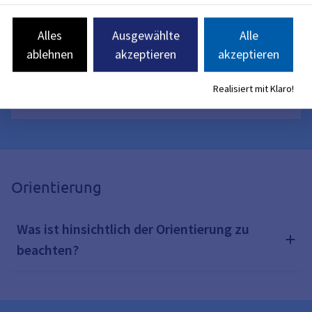
Catering
Alles
Ausgewählte
Alle
Was sollte generell beachtet werden?
ablehnen
akzeptieren
akzeptieren
Realisiert mit Klaro!
Was muss abgestimmt werden?
Orientierung
Was ist hinsichtlich der Orientierung zu
beachten?