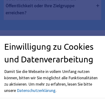
Öffentlichkeit oder Ihre Zielgruppe
erreichen?
Räumlichkeiten
Einwilligung zu Cookies
und Datenverarbeitung
Wann sind Räume barrierefrei?
Was ist hinsichtlich des Mobiliars zu
Damit Sie die Webseite in vollem Umfang nutzen
können, bitten wir Sie möglichst alle Funktionalitäten
beachten?
zu aktivieren.
Um mehr zu erfahren, lesen Sie bitte
unsere
Datenschutzerklärung
.