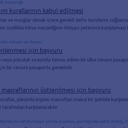
di mezarlığı
nım kurallarının kabul edilmesi
ıklar ve morglar olmak üzere gerekli defin tesislerini sağlama
um özellikle kilise mezarlığının ihtiyacı yeterince karşılaması 
sfer ruhsatı verilmesi
nlenmesi için başvuru
 veya yolculuk sırasında temas edilen bir ülke cenaze pasapo
in bir cenaze pasaportu gereklidir.
 masraflarının üstlenilmesi için başvuru
asraflar, yükümlü kişinin masrafları makul bir şekilde karş
 tarafından karşılanacaktır.
ışında bir vefatın kayıt altına alınması, yurtdışında vefat etmiş