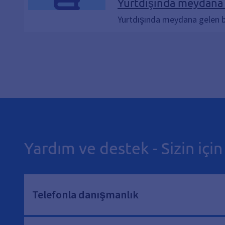
meydana gelen ölümler
Yurtdışında meydana g
Yurtdışında meydana gelen bi
Yardım ve destek - Sizin içi
Telefonla danışmanlık