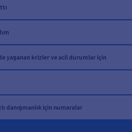
ttı
rdım
de yaşanan krizler ve acil durumlar için
zlı danışmanlık için numaralar