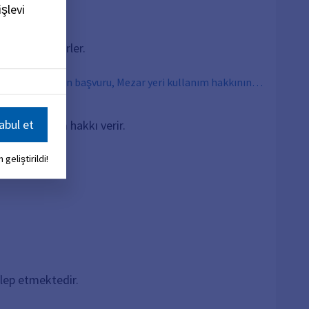
şlevi
şart koşabilirler.
kkının devri için başvuru, Mezar yeri kullanım hakkının
bul et
 bir kullanım hakkı verir.
 geliştirildi!
alep etmektedir.