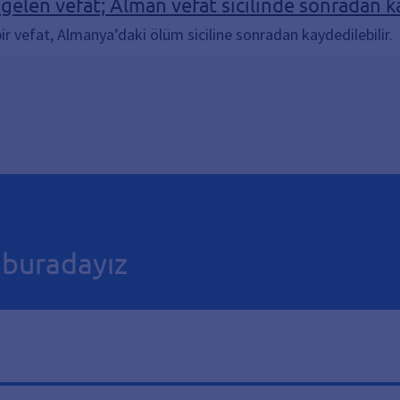
elen vefat; Alman vefat sicilinde sonradan k
r vefat, Almanya’daki ölüm siciline sonradan kaydedilebilir.
n buradayız