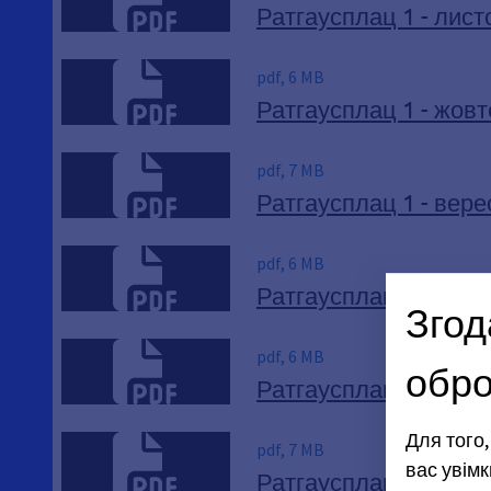
Ратгаусплац 1 - лист
pdf, 6 MB
Ратгаусплац 1 - жовт
pdf, 7 MB
Ратгаусплац 1 - вере
pdf, 6 MB
Ратгаусплац 1 - серп
Згод
pdf, 6 MB
обро
Ратгаусплац 1 - липе
Для того
pdf, 7 MB
вас увімк
Ратгаусплац 1 - черв