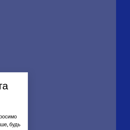
та
просимо
ше, будь