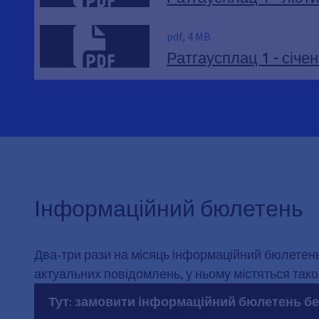
pdf, 4 MB
Ратгаусплац 1 - січе
Інформаційний бюлетень
Два-три рази на місяць інформаційний бюлетень 
актуальних повідомлень, у ньому містяться також 
Тут: замовити інформаційний бюлетень б