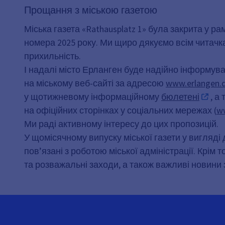
Прощання з міською газетою
Міська газета «Rathausplatz 1» була закрита у р
номера 2025 року. Ми щиро дякуємо всім читачкам
прихильність.
І надалі місто Ерланген буде надійно інформуват
на міському веб-сайті за адресою
www.erlangen.d
у щотижневому інформаційному
бюлетені
, а
на офіційних сторінках у соціальних мережах (
ww
Ми раді активному інтересу до цих пропозицій.
У щомісячному випуску міської газети у вигляд
пов’язані з роботою міської адміністрації. Крім 
та розважальні заходи, а також важливі новини зі