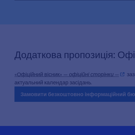
Додаткова пропозиція: Офіц
«Офіційний вісник» —
офіційні сторінки —
заз
актуальний календар засідань.
Замовити безкоштовно інформаційний бюл