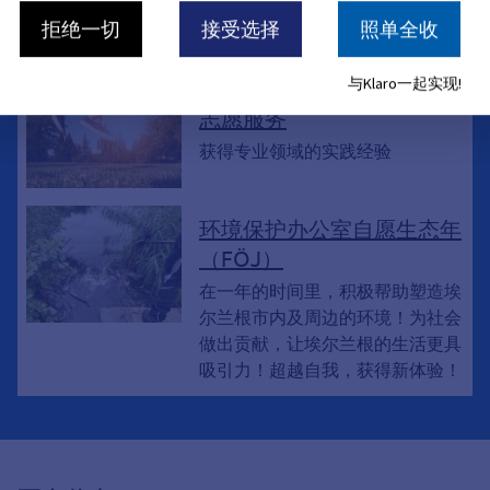
社会学课程学生的学期实习
拒绝一切
接受选择
照单全收
与Klaro一起实现!
教育, 教育机会, 青少年, 家长, 学校, 教
育, 研究, 职业选择, 专业
志愿服务
获得专业领域的实践经验
环境保护办公室自愿生态年
（FÖJ）
在一年的时间里，积极帮助塑造埃
尔兰根市内及周边的环境！为社会
做出贡献，让埃尔兰根的生活更具
吸引力！超越自我，获得新体验！