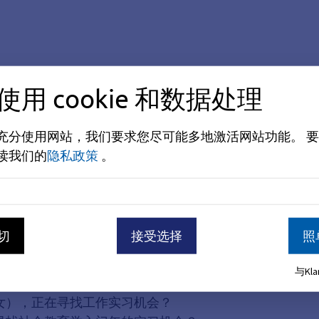
使用 cookie 和数据处理
充分使用网站，我们要求您尽可能多地激活网站功能。
要
確之處。
读我们的
隐私政策
。
）和儿童保育员（女/男/日
切
接受选择
照
与Kl
女），正在寻找工作实习机会？