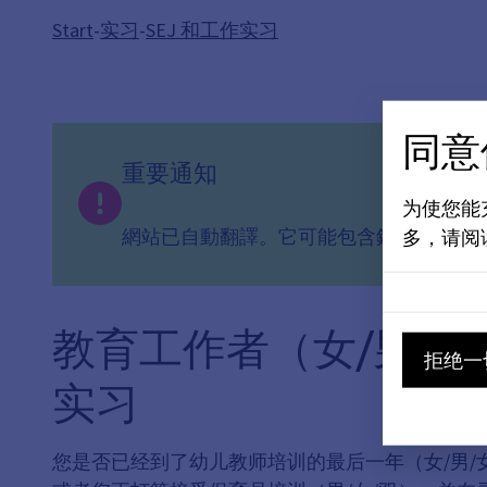
Start
-
实习
-
SEJ 和工作实习
同意
重要通知
为使您能
網站已自動翻譯。它可能包含錯誤或不準
多，请阅
教育工作者（女/男/日
拒绝一
实习
您是否已经到了幼儿教师培训的最后一年（女/男/