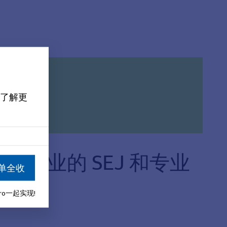
了解更
）专业的 SEJ 和专业
单全收
aro一起实现!