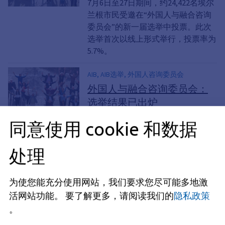
7月6日至27日期间，约24,422名埃尔
兰根市民受邀在“外国人与融合咨询
委员会”的新一届选举中投票。此次
选举首次以线上形式举行，投票率为
5.7%。
AIB, AIB选举, 外国人咨询委员会
外国人与融合咨询委员会：
选举结果已出炉
7月6日至27日期间，约24,422名埃尔
同意使用 cookie 和数据
兰根市民受邀在“外国人与融合咨询
委员会”的新一届选举中投票。此次
处理
选举首次以线上形式举行，投票率为
5.7%。
为使您能充分使用网站，我们要求您尽可能多地激
《埃尔兰根关于多样性、尊
活网站功能。
要了解更多，请阅读我们的
隐私政策
重与宽容的宣言》
。
在成立10周年之际，平等机会与多样