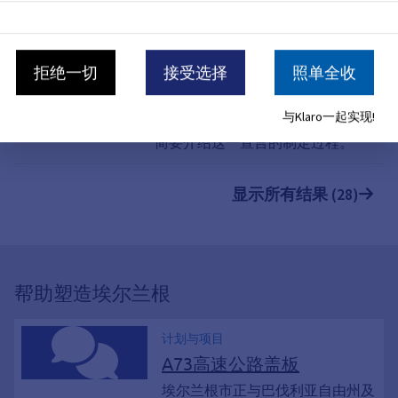
性办公室/国际关系处致力于汇聚城
市社会中的各类参与者。 2025年，
来自埃尔兰根市民社会、经济界和学
拒绝一切
接受选择
照单全收
术界等各个领域的众多积极成员齐心
协力，共同起草了《埃尔兰根多样
与Klaro一起实现!
性、尊重与宽容宣言》。下面我们将
简要介绍这一宣言的制定过程。
显示所有结果 (28)
帮助塑造埃尔兰根
计划与项目
A73高速公路盖板
埃尔兰根市正与巴伐利亚自由州及