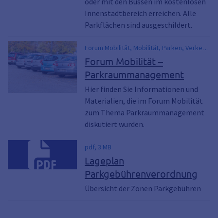
oder mit den Bussen im kostenlosen
Innenstadtbereich erreichen. Alle
Parkflächen sind ausgeschildert.
Forum Mobilität, Mobilität, Parken, Verkehr,
Parkplatz, Stellplatzsatzung
Forum Mobilität –
Parkraummanagement
Hier finden Sie Informationen und
Materialien, die im Forum Mobilität
zum Thema Parkraummanagement
diskutiert wurden.
pdf, 3 MB
Lageplan
Parkgebührenverordnung
Übersicht der Zonen Parkgebühren