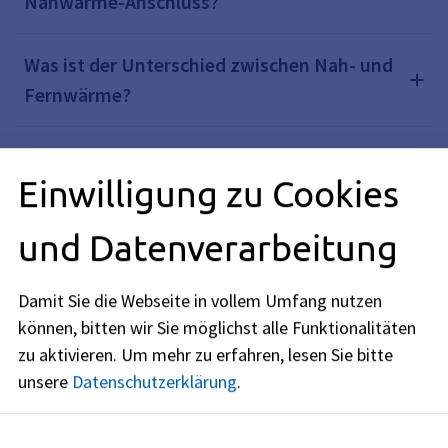
Nahwärme-Anschluss?
Was ist der Unterschied zwischen Nah- und
Fernwärme?
Gibt es einen Anschlusszwang an Nah- oder
Einwilligung zu Cookies
Fernwärme?
und Datenverarbeitung
Mit welchem Energieträger wird die Nah- und
Fernwärme in Zukunft erzeugt?
Damit Sie die Webseite in vollem Umfang nutzen
können, bitten wir Sie möglichst alle Funktionalitäten
Welche Wärmeversorgungsarten stehen mir
zu aktivieren.
Um mehr zu erfahren, lesen Sie bitte
zur Verfügung/sind erlaubt?
unsere
Datenschutzerklärung
.
Kann ich meine Erdgasheizung zukünftig mit