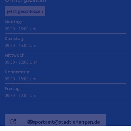
jetzt geschlossen
Montag
:
09:30
-
15:00
Uhr
Dienstag
:
09:30
-
15:00
Uhr
Mittwoch
:
09:30
-
15:00
Uhr
Donnerstag
:
09:30
-
15:00
Uhr
Freitag
:
09:30
-
12:00
Uhr
sportamt@stadt.erlangen.de