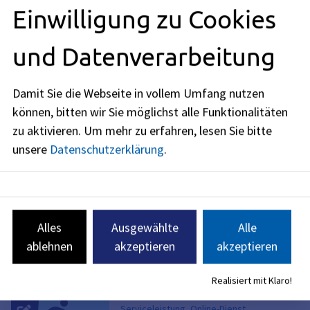
Einwilligung zu Cookies
09131
86
-
2850
09131
86
-
2587
und Datenverarbeitung
Damit Sie die Webseite in vollem Umfang nutzen
können, bitten wir Sie möglichst alle Funktionalitäten
Es wurden 4 Serviceleistungen gefunden
zu aktivieren.
Um mehr zu erfahren, lesen Sie bitte
unsere
Datenschutzerklärung
.
Serviceleistung
Kommunale Bäder; Nutzung
und Zahlung der
Benutzungsgebühren
Alles
Ausgewählte
Alle
Der Besuch eines öffentlichen
ablehnen
akzeptieren
akzeptieren
Bades ist in der Regel
gebührenpflichtig.
Realisiert mit Klaro!
Serviceleistung, Online-Dienst