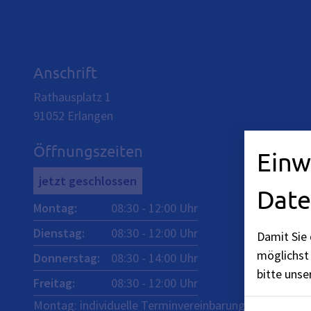
Anschrift
Rathausplatz 1
91052
Erlangen
Öffnungszeiten
Einw
jetzt geschlossen
Date
Montag
:
08:30
-
12:00
Uhr
Dienstag
:
08:30
-
12:00
Uhr
Damit Sie 
möglichst 
Donnerstag
:
08:30
-
14:00
Uhr
bitte uns
Freitag
:
08:30
-
12:00
Uhr
Montag: individuelle Terminvereinbarung von 15:00 –