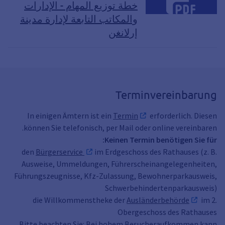
خطة توزيع المهام - الإدارات
والمكاتب التابعة لإدارة مدينة
إرلانغن
Terminvereinbarung
In einigen Ämtern ist ein
Termin
erforderlich. Diesen
können Sie telefonisch, per Mail oder online vereinbaren.
Keinen Termin benötigen Sie für:
den
Bürgerservice
im Erdgeschoss des Rathauses (z. B.
Ausweise, Ummeldungen, Führerscheinangelegenheiten,
Führungszeugnisse, Kfz-Zulassung, Bewohnerparkausweis,
Schwerbehindertenparkausweis)
die Willkommenstheke der
Ausländerbehörde
im 2.
Obergeschoss des Rathauses
Bitte beachten Sie: Bei hohem Besucheraufkommen kann