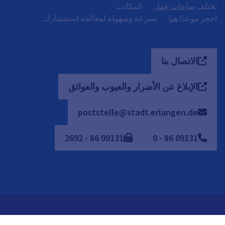
تختلف
ساعات عمل
المكاتب.
احجز موعدًا
هنا
بسرعة وسهولة لمعالجة استفسارك.
الاتصال بنا
الإبلاغ عن الأضرار والعيوب والعوائق
poststelle@stadt.erlangen.de
2692
-
86
09131
0
-
86
09131