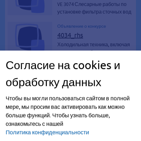
VE 3074 Слесарные работы по
установке фильтра сточных вод
Объявление о конкурсе
4034_rhs
Холодильная техника, включая
техническое обслуживание
Согласие на cookies и
Объявление о конкурсе
3210-112_CBBE
обработку данных
Паркетные работы, 2-й этап
строительства
Чтобы вы могли пользоваться сайтом в полной
мере, мы просим вас активировать как можно
Объявление о конкурсе
4034b_KuBiC
больше функций.
Чтобы узнать больше,
ознакомьтесь с нашей
Холодильная техника, включая
Политика конфиденциальности
техническое обслуживание