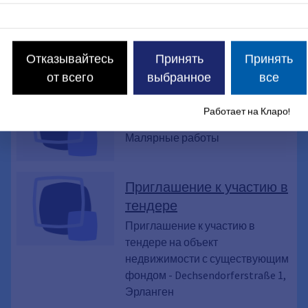
Объявление о конкурсе
3140_szm
Работы по укладке стяжки
Отказывайтесь
Принять
Принять
от всего
выбранное
все
Объявление о конкурсе
Работает на Кларо!
3200_szm
Малярные работы
Приглашение к участию в
тендере
Приглашение к участию в
тендере на объект
недвижимости с существующим
фондом - Dechsendorferstraße 1,
Эрланген