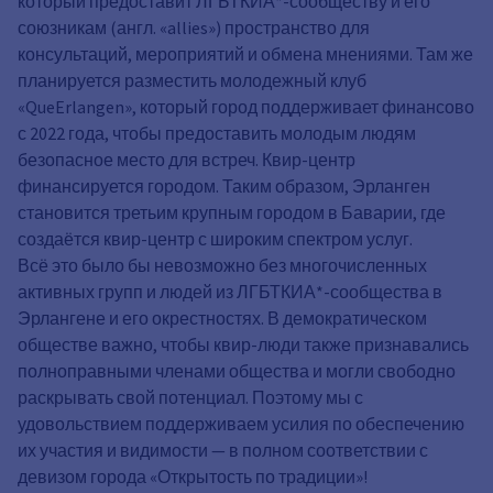
который предоставит ЛГБТКИА*-сообществу и его
союзникам (англ. «allies») пространство для
консультаций, мероприятий и обмена мнениями. Там же
планируется разместить молодежный клуб
«QueErlangen», который город поддерживает финансово
с 2022 года, чтобы предоставить молодым людям
безопасное место для встреч. Квир-центр
финансируется городом. Таким образом, Эрланген
становится третьим крупным городом в Баварии, где
создаётся квир-центр с широким спектром услуг.
Всё это было бы невозможно без многочисленных
активных групп и людей из ЛГБТКИА*-сообщества в
Эрлангене и его окрестностях. В демократическом
обществе важно, чтобы квир-люди также признавались
полноправными членами общества и могли свободно
раскрывать свой потенциал. Поэтому мы с
удовольствием поддерживаем усилия по обеспечению
их участия и видимости — в полном соответствии с
девизом города «Открытость по традиции»!