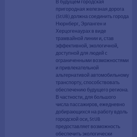
железная дорога, Вокзал,
В будущем городская
Транспорт, Мобильность, электро,
пригородная железная дорога
Строительные площадки, городской
(StUB) должна соединить города
общественный транспорт,
Нюрнберг, Эрланген и
Общественный транспорт
Херцогенаурах в виде
трамвайной линии и, став
эффективной, экологичной,
доступной для людей с
ограниченными возможностями
и привлекательной
альтернативой автомобильному
транспорту, способствовать
обеспечению будущего региона.
В частности, для большого
числа пассажиров, ежедневно
добирающихся на работу вдоль
городской оси, StUB
предоставляет возможность
обеспечить экологически