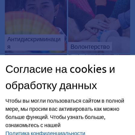
Антидискриминаци
я
Волонтерство
Согласие на cookies и
обработку данных
Чтобы вы могли пользоваться сайтом в полной
Наш календарь
Подростки и
мере, мы просим вас активировать как можно
мероприятий
молодые люди
больше функций.
Чтобы узнать больше,
ознакомьтесь с нашей
Политика конфиденциальности