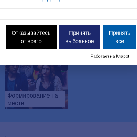
Равенство и
Семейные пары и
гендерное
сожительствующие
Отказывайтесь
Принять
Принять
равенство
пары
от всего
выбранное
все
Работает на Кларо!
Формирование на
месте