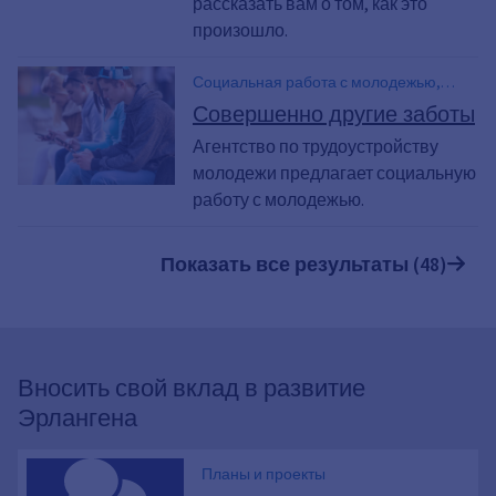
рассказать вам о том, как это
произошло.
Социальная работа с молодежью,
Агентство по трудоустройству
Совершенно другие заботы
молодежи, Помощь молодым людям,
Агентство по трудоустройству
Консультирование молодежи
молодежи предлагает социальную
работу с молодежью.
Показать все результаты (48)
Вносить свой вклад в развитие
Эрлангена
Планы и проекты