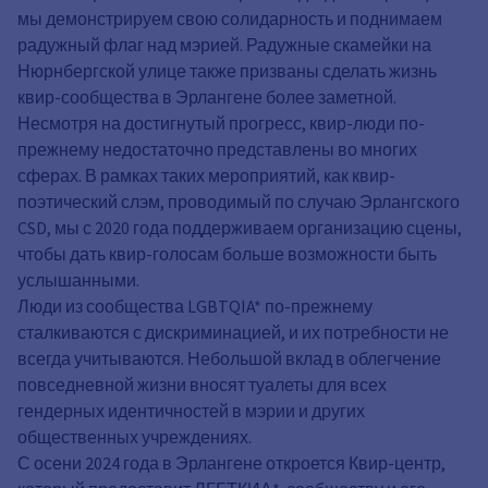
мы демонстрируем свою солидарность и поднимаем
радужный флаг над мэрией. Радужные скамейки на
Нюрнбергской улице также призваны сделать жизнь
квир-сообщества в Эрлангене более заметной.
Несмотря на достигнутый прогресс, квир-люди по-
прежнему недостаточно представлены во многих
сферах. В рамках таких мероприятий, как квир-
поэтический слэм, проводимый по случаю Эрлангского
CSD, мы с 2020 года поддерживаем организацию сцены,
чтобы дать квир-голосам больше возможности быть
услышанными.
Люди из сообщества LGBTQIA* по-прежнему
сталкиваются с дискриминацией, и их потребности не
всегда учитываются. Небольшой вклад в облегчение
повседневной жизни вносят туалеты для всех
гендерных идентичностей в мэрии и других
общественных учреждениях.
С осени 2024 года в Эрлангене откроется Квир-центр,