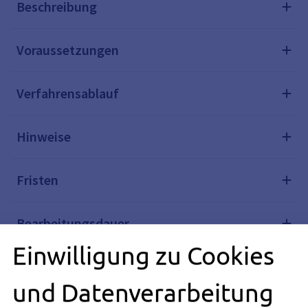
Beschreibung
Voraussetzungen
Verfahrensablauf
Hinweise
Fristen
Bearbeitungsdauer
Einwilligung zu Cookies
Erforderliche Unterlagen
und Datenverarbeitung