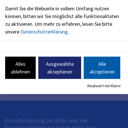
Formulare
Damit Sie die Webseite in vollem Umfang nutzen
können, bitten wir Sie möglichst alle Funktionalitäten
Kosten
zu aktivieren.
Um mehr zu erfahren, lesen Sie bitte
unsere
Datenschutzerklärung
.
Rechtsgrundlagen
Verwandte Themen
Alles
Ausgewählte
Alle
ablehnen
akzeptieren
akzeptieren
Redaktionell verantwortlich: Bayerisches Staatsministerium
für Familie, Arbeit und Soziales (siehe
BayernPortal
)
Realisiert mit Klaro!
Grundsicherung im Alter und bei
Erwerbsminderung sowie Hilfe zum