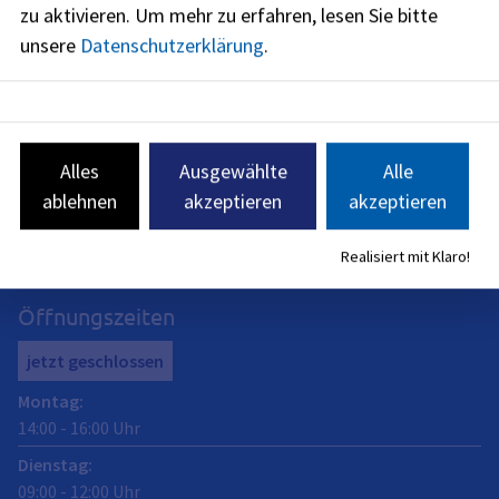
für Familie, Arbeit und Soziales (siehe
BayernPortal
)
zu aktivieren.
Um mehr zu erfahren, lesen Sie bitte
unsere
Datenschutzerklärung
.
Abt. Soziale Hilfen
Alles
Ausgewählte
Alle
Anschrift
ablehnen
akzeptieren
akzeptieren
Rathausplatz 1
Realisiert mit Klaro!
91052
Erlangen
Öffnungszeiten
jetzt geschlossen
Montag
:
14:00
-
16:00
Uhr
Dienstag
:
09:00
-
12:00
Uhr