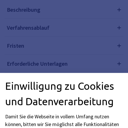
Beschreibung
Verfahrensablauf
Fristen
Erforderliche Unterlagen
Rechtsgrundlagen
Einwilligung zu Cookies
und Datenverarbeitung
Verwandte Themen
Damit Sie die Webseite in vollem Umfang nutzen
können, bitten wir Sie möglichst alle Funktionalitäten
Redaktionell verantwortlich: Bayerisches Staatsministerium