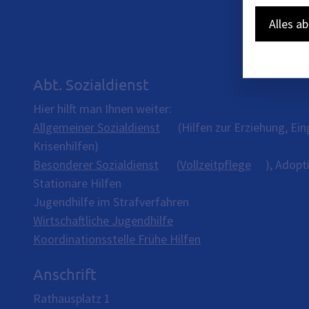
Alles a
Abt. Sozialdienst
Hier hilft man Ihnen weiter:
Allgemeiner Sozialdienst
(Hilfen zur Erziehung, Ein
Krisenhilfen)
Besonderer Sozialdienst
(
Vollzeitpflege
), Adopt
Stationäre Hilfen
Jugendhilfe im Strafverfahren
Wirtschaftliche Jugendhilfe
Koordinationsstelle Frühe Hilfen
Anschrift
Rathausplatz 1