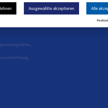
blehnen
Ausgewählte akzeptieren
Alle akze
Realisie
gliederungshilfen,
ionsvermittlung,