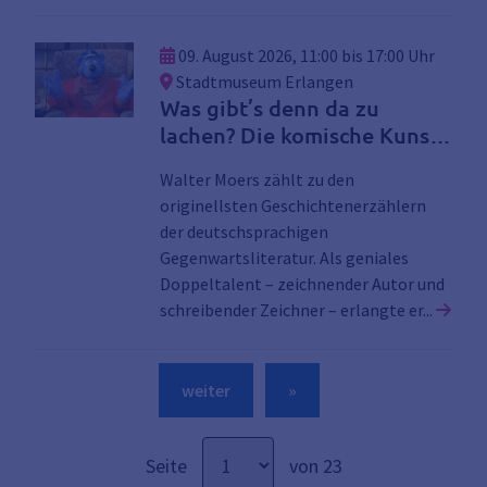
09. August 2026, 11:00 bis 17:00 Uhr
Stadtmuseum Erlangen
Was gibt’s denn da zu
lachen? Die komische Kunst
des Walter Moers
Walter Moers zählt zu den
originellsten Geschichtenerzählern
der deutschsprachigen
Gegenwartsliteratur. Als geniales
Doppeltalent – zeichnender Autor und
Link
schreibender Zeichner – erlangte er...
weiter
»
Seite
von 23