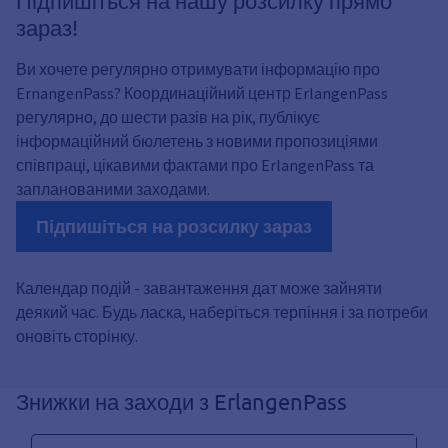
Підпишіться на нашу розсилку прямо
зараз!
Ви хочете регулярно отримувати інформацію про
ErnangenPass? Координаційний центр ErlangenPass
регулярно, до шести разів на рік, публікує
інформаційний бюлетень з новими пропозиціями
співпраці, цікавими фактами про ErlangenPass та
запланованими заходами.
Підпишіться на розсилку зараз
Календар подій - завантаження дат може зайняти
деякий час. Будь ласка, наберіться терпіння і за потреби
оновіть сторінку.
Знижки на заходи з ErlangenPass
Suchtext