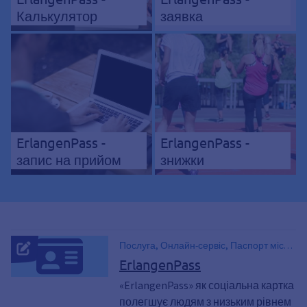
Калькулятор
заявка
ErlangenPass -
ErlangenPass -
запис на прийом
знижки
Послуга, Онлайн-сервіс, Паспорт міста
Ерланген, Знижка, Переваги
ErlangenPass
«ErlangenPass» як соціальна картка
полегшує людям з низьким рівнем