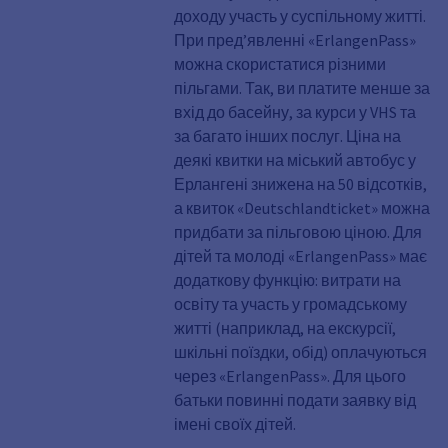
доходу участь у суспільному житті.
При пред’явленні «ErlangenPass»
можна скористатися різними
пільгами. Так, ви платите менше за
вхід до басейну, за курси у VHS та
за багато інших послуг. Ціна на
деякі квитки на міський автобус у
Ерлангені знижена на 50 відсотків,
а квиток «Deutschlandticket» можна
придбати за пільговою ціною. Для
дітей та молоді «ErlangenPass» має
додаткову функцію: витрати на
освіту та участь у громадському
житті (наприклад, на екскурсії,
шкільні поїздки, обід) оплачуються
через «ErlangenPass». Для цього
батьки повинні подати заявку від
імені своїх дітей.