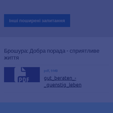
Інші поширені запитання
Брошура: Добра порада - сприятливе
життя
pdf, 9 MB
gut_beraten_-
_guenstig_leben