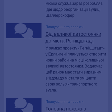
міська служба зараз розробляє
ідеї щодо реорганізації вулиці
Шаллерсхофер.
Планування та проекти
Від великої автостоянки
до міста Регніцштадт
У рамках проекту «Регніцштадт»
у Ерлангені планується створити
новий район на місці колишньої
великої автостоянки. Водночас
цей район має стати виразним
в’їздом до міста та зміцнити
свою роль як транспортного
вузла.
Планування та проекти
Головна пожежна