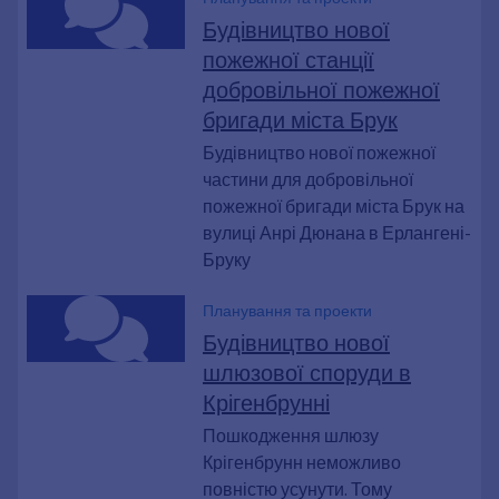
Будівництво нової
пожежної станції
добровільної пожежної
бригади міста Брук
Будівництво нової пожежної
частини для добровільної
пожежної бригади міста Брук на
вулиці Анрі Дюнана в Ерлангені-
Бруку
Планування та проекти
Будівництво нової
шлюзової споруди в
Крігенбрунні
Пошкодження шлюзу
Крігенбрунн неможливо
повністю усунути. Тому