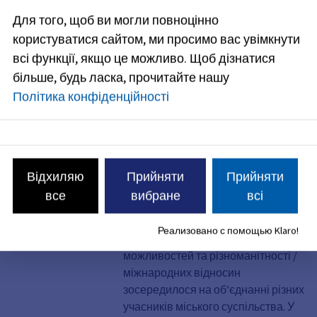
З 6 по 27 липня близько 24 422
Для того, щоб ви могли повноцінно
мешканців Ерлангера були
користуватися сайтом, ми просимо вас увімкнути
запрошені проголосувати на
нових виборах до Консультативної
всі функції, якщо це можливо.
Щоб дізнатися
ради з питань іноземців та
більше, будь ласка, прочитайте нашу
інтеграції. Явка на виборах, які
Політика конфіденційності
вперше проводилися в онлайн-
форматі, склала 5,7 відсотка.
Ерлангерська декларація
Відхиляю
Прийняти
Прийняти
про різноманітність, повагу
все
вибране
всі
та толерантність
У рік свого 10-річного ювілею
Реализовано с помощью Klaro!
Управління з питань рівних
можливостей та різноманітності /
міжнародних відносин
зосередилося на об’єднанні різних
учасників міського суспільства. У