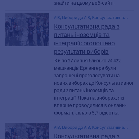
знайти на цьому веб-сайті.
AIB, Вибори до AIB, Консультативна
рада з питань іноземців
Консультативна рада з
питань іноземців та
інтеграції: оголошено
результати виборів
З 6 по 27 липня близько 24 422
мешканців Ерлангера були
запрошені проголосувати на
нових виборах до Консультативної
ради з питань іноземців та
інтеграції. Явка на виборах, які
вперше проводилися в онлайн-
форматі, склала 5,7 відсотка.
AIB, Вибори до AIB, Консультативна
рада з питань іноземців
Консультативна рада з