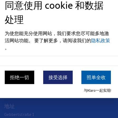
同意使用 cookie 和数据
BayernPortal
)
处理
为使您能充分使用网站，我们要求您尽可能多地激
兽医和消费者健康保护办公室
活网站功能。
要了解更多，请阅读我们的
隐私政策
办公室主任：Nikola-Simone Franz-Haas 博士
。
请注意我们的新地址：Gebbertstraße 1, 91052 Erlangen。
预约电话：+ (49) 09131 / 86 - 1725。
食品卫生
食品检验
兽药
拒绝一切
接受选择
照单全收
动物福利
动物疾病控制
与Klaro一起实现!
消费者保护（食品法）
地址
Gebbertstraße 1