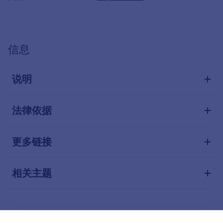
信息
说明
法律依据
更多链接
相关主题
责任编辑: 巴伐利亚州环境和消费者保护部（见