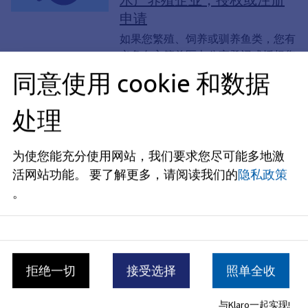
申请
如果您繁殖、饲养或驯养鱼类，您有
义务向主管兽医办公室登记或授权您
的业务，而无需经过询问。
同意使用 cookie 和数据
服务
处理
消费者保护技术监督部门食
品检查员；申请培训岗位
为使您能充分使用网站，我们要求您尽可能多地激
食品检查员在技术监督部门工作，负
活网站功能。
要了解更多，请阅读我们的
隐私政策
责保护消费者权益。县行政办公室的
。
招聘工作由各州政府负责，而独立市
的招聘工作则由相应市政府负责。
服务
消费者信息；申请获取信息
拒绝一切
接受选择
照单全收
《消费者信息法》（VIG）赋予公民
在重要消费者事务方面获取信息的权
与Klaro一起实现!