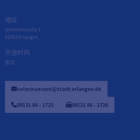
地址
Gebbertstraße 1
91052
Erlangen
开放时间
面议
veterinaeramt@stadt.erlangen.de
09131
86
-
1725
09131
86
-
1726