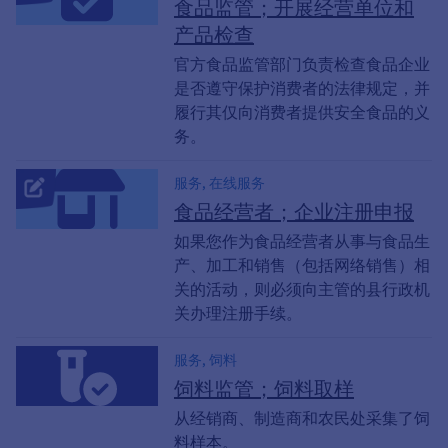
肉, 变质鸡蛋, 变质的肉, 对健康无害, 交易,
食品监管；开展经营单位和
经销商, 制造, 制造商, 食品监管, 食品监管,
产品检查
制片人, 生产, 质量, 烟草制品
官方食品监管部门负责检查食品企业
是否遵守保护消费者的法律规定，并
履行其仅向消费者提供安全食品的义
务。
服务, 在线服务
食品经营者；企业注册申报
如果您作为食品经营者从事与食品生
产、加工和销售（包括网络销售）相
关的活动，则必须向主管的县行政机
关办理注册手续。
服务, 饲料
饲料监管；饲料取样
从经销商、制造商和农民处采集了饲
料样本。