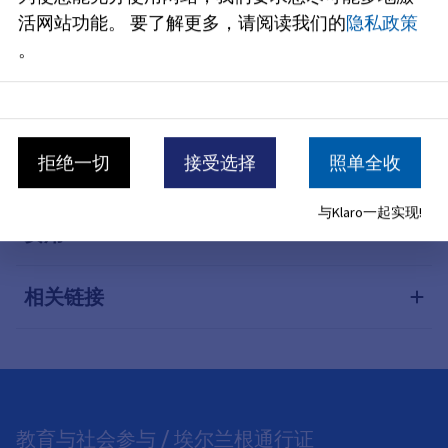
活网站功能。
要了解更多，请阅读我们的
隐私政策
流程说明
。
特别说明
拒绝一切
接受选择
照单全收
所需文件（4）
与Klaro一起实现!
费用
相关链接
教育与社会参与 / 埃尔兰根通行证