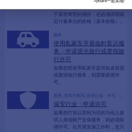
布价格广告的商家都必须说明包括
与Klaro一起实现!
增值税和辅助费用在内的总价。对
于某些类型的报价，还必须说明固
定计量单位的价格（基本价格）。
服务
使用私家车开展临时客运服
务；申请观光旅行或度假旅
行许可
如果您想使用私家车提供短途游览
或度假旅行服务，则需要获得许
可。
服务, 查询与查阅, 保安行业：许可、对
保安人员的监督, 无犯罪记录证明, 商业
保安行业；申请许可
中央登记簿摘录, 安保服务, 学业证明,
如果您打算以营利为目的为他人提
保安行业、保安人员、保安许可、保安
供人身或财产安保服务，则必须取
人员许可
得许可。在开展安保工作时，您只