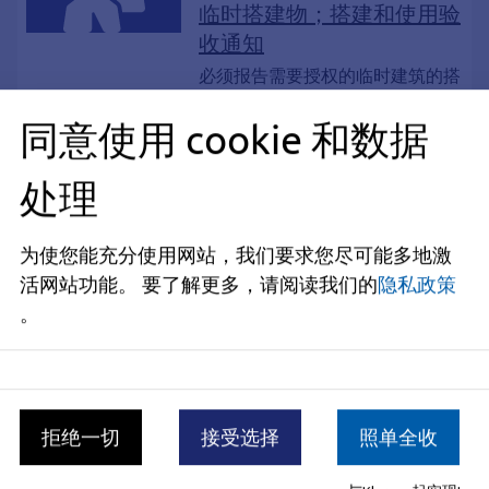
临时搭建物；搭建和使用验
收通知
必须报告需要授权的临时建筑的搭
建和使用情况。
同意使用 cookie 和数据
服务, 表演、脱衣舞、脱衣舞秀、窥视
秀、杂技、杂技表演、桌舞、泳池舞、
人员展示；申请许可
处理
现场性爱秀、情色、情色展会
如果您打算在您的营业场所内以营
利为目的举办人物展示活动，或者
为使您能充分使用网站，我们要求您尽可能多地激
打算将您的营业场所提供给他人用
活网站功能。
要了解更多，请阅读我们的
隐私政策
于举办此类活动，则需要取得许
。
可。
服务, 毛价格, 零售业, 表面积, 正式价格
法, 餐厅, 重量, 批发, 基准价格, 长度, 食
价格标签；关于标明价格义
品监测, 增值税, 计量单位, 辅助费用, 净
务的信息
拒绝一切
接受选择
照单全收
价格, PAngV, 标价法, 标示价格条例, 价
格标签, 价格, 销售税, 卷数
任何向消费者提供商品或服务或发