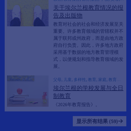
小学生, 儿童, 青少年, 成年人, 老年人,
关于埃尔兰根教育情况的报
成人教育, 性别平等, 机会均等, 融合教
告及出版物
育, 含, 家庭教育, 过渡, 多样性, 幼儿教
育
教育对社会的社会和经济发展至关
重要。许多教育领域的管辖权并不
属于联邦或州政府，而是由地方政
府自行负责。因此，许多地方政府
采用基于数据的地方教育管理模
式，以便规划和指导教育领域的发
展。
父母, 儿童, 多样性, 教育, 家庭, 教育报
告, 部分报告
埃尔兰根的学校发展与全日
制教育
《2026年教育报告》。
显示所有结果 (59)