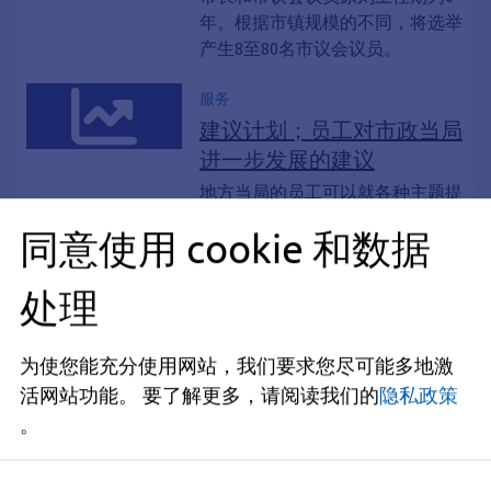
年。根据市镇规模的不同，将选举
产生8至80名市议会议员。
服务
建议计划；员工对市政当局
进一步发展的建议
地方当局的员工可以就各种主题提
交改进建议。
同意使用 cookie 和数据
服务, 权威数据, 政府 2.0, 开放数据, 开
放数据, 开放数据门户网站, 开放式政府
处理
开放市政当局的行政数据；
检索
地方当局可以通过互联网提供开放
为使您能充分使用网站，我们要求您尽可能多地激
的行政数据。
活网站功能。
要了解更多，请阅读我们的
隐私政策
。
服务, 互联网, 《通用数据保护条例》
（GDPR）、数据保护官、数据保护声
数据保护；公共机构中的信
明、数据保护提示、《欧盟通用数据保