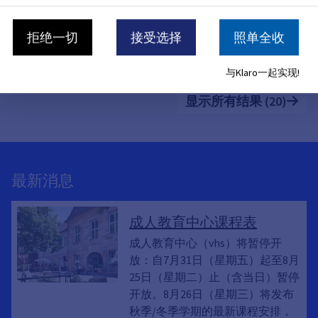
息告知、咨询和监督
护条例》、GDPR第13条和第14条、数
据处理活动、信息告知义务、数据保护
采用自动化方式处理个人数据的公
拒绝一切
接受选择
照单全收
法、数据处理、处理数据，
共机构必须任命一名数据保护官。
数据保护官承担着多项职责。
与Klaro一起实现!
显示所有结果 (20)
最新消息
成人教育中心课程表
成人教育中心（vhs）将暂停开
放：自7月31日（星期五）起至8月
25日（星期二）止（含当日）暂停
开放。8月26日（星期三）将发布
秋季/冬季学期的最新课程安排，