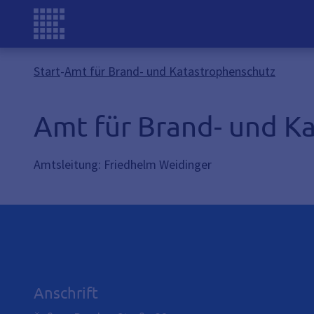
Start
-
Amt für Brand- und Katastrophenschutz
Amt für Brand- und K
Amtsleitung: Friedhelm Weidinger
Anschrift