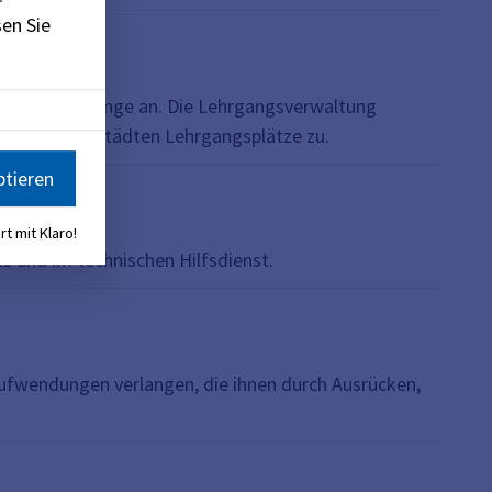
en Sie
iedene Lehrgänge an. Die Lehrgangsverwaltung
kreisfreien Städten Lehrgangsplätze zu.
ptieren
rt mit Klaro!
z und im technischen Hilfsdienst.
fwendungen verlangen, die ihnen durch Ausrücken,