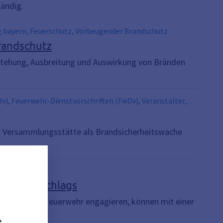
ändig.
 bayern, Feuerschutz, Vorbeugender Brandschutz
randschutz
tstehung, Ausbreitung und Auswirkung von Bränden
v), Feuerwehr-Dienstvorschriften (FwDv), Veranstalter,
ner Versammlungsstätte als Brandsicherheitswache
ines Vorschlags
der einer Werkfeuerwehr engagieren, können mit einer
e