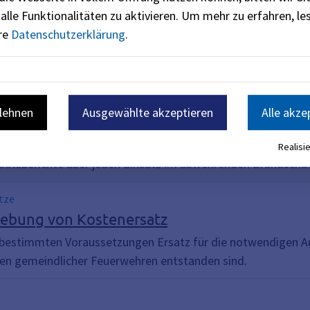
alle Funktionalitäten zu aktivieren.
Um mehr zu erfahren, les
ere
Datenschutzerklärung
.
sanmeldung
ulen Bayerns bieten den Feuerwehrdienstleistenden versch
ltungsbehörde. Die Regierungen weisen den Landkreisen und 
blehnen
Ausgewählte akzeptieren
Alle akze
d Weiterleitung von Einsatzberichten
Realisie
nsatzberichte über jeden Einsatz im abwehrenden Brandschut
tze
hebung von Kostenersatz
bestimmten Voraussetzungen Ersatz für die notwendigen Au
hen gemeindlicher Feuerwehren entstanden sind.