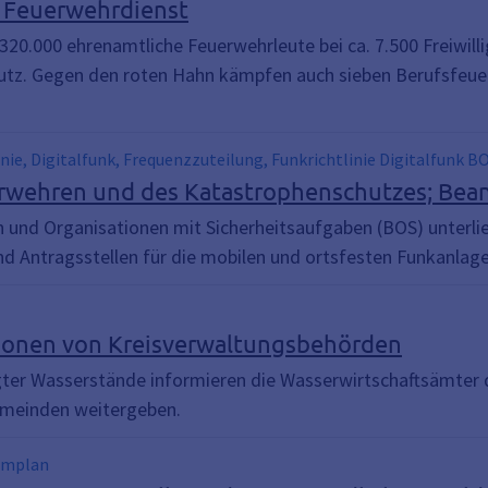
; Feuerwehrdienst
320.000 ehrenamtliche Feuerwehrleute bei ca. 7.500 Freiwil
z. Gegen den roten Hahn kämpfen auch sieben Berufsfeue
nie, Digitalfunk, Frequenzzuteilung, Funkrichtlinie Digitalfunk B
rwehren und des Katastrophenschutzes; Bea
 und Organisationen mit Sicherheitsaufgaben (BOS) unterli
d Antragsstellen für die mobilen und ortsfesten Funkanla
ionen von Kreisverwaltungsbehörden
ter Wasserstände informieren die Wasserwirtschaftsämter di
meinden weitergeben.
armplan