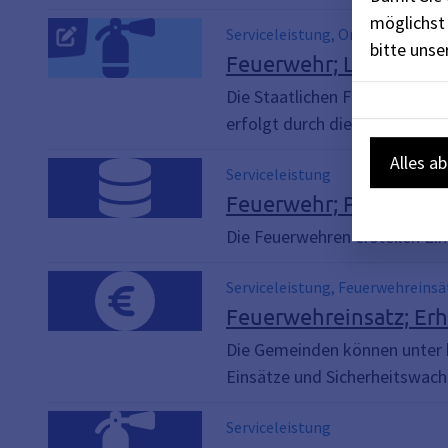
möglichst 
Serviceleistung, Online-Dienst
bitte uns
Feuerwehr; Lehrgang
Die Staatlichen Feuerwehrsch
erfolgt durch die Kreisverwa
Alles a
Serviceleistung
Feuerwehr; Prüfung un
Die Feuerwehren erstellen Ei
Serviceleistung, Feuerwehreinsä
Feuerwehreinsatz; Er
Die Gemeinden können unter 
Einsätze und Sicherheitswac
Serviceleistung