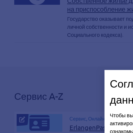
Собственное жилье д
Поддержка жилищного строит
на приспособление ж
Государство оказывает по
личной собственности и и
Социального кодекса).
Согл
Сервис A-Z
дан
Чтобы вы
Сервис, Онлайн-сервис, Пас
активиро
ErlangenPass
ознакомь