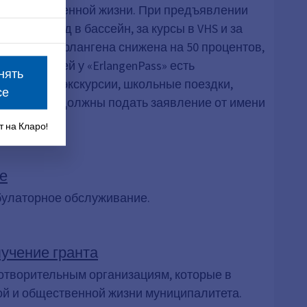
ие в общественной жизни. При предъявлении
ше за вход в бассейн, за курсы в VHS и за
ранспорта Эрлангена снижена на 50 процентов,
олодых людей у «ErlangenPass» есть
нять
пример, за экскурсии, школьные поездки,
се
и родители должны подать заявление от имени
 на Кларо!
е
булаторное обслуживание.
учение гранта
отворительным организациям, которые в
ой и общественной жизни муниципалитета.