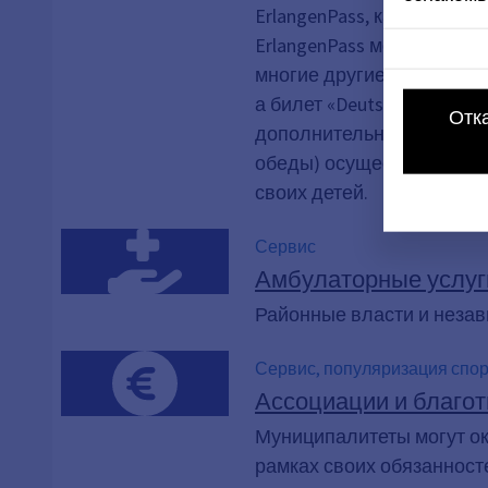
ErlangenPass, как социал
ErlangenPass можно воспо
многие другие услуги. С
а билет «Deutschlandtick
Отк
дополнительная функция:
обеды) осуществляется ч
своих детей.
Сервис
Амбулаторные услуг
Районные власти и неза
Сервис, популяризация спо
Ассоциации и благот
Муниципалитеты могут о
рамках своих обязанност