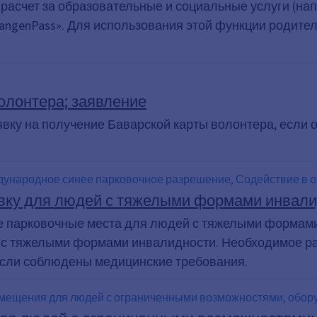
расчет за образовательные и социальные услуги (нап
langenPass». Для использования этой функции родите
олонтера; заявление
явку на получение Баварской карты волонтера, если
ународное синее парковочное разрешение, Содействие в ор
вку для людей с тяжелыми формами инвали
 парковочные места для людей с тяжелыми формам
с тяжелыми формами инвалидности. Необходимое ра
если соблюдены медицинские требования.
омещения для людей с ограниченными возможностями, обору
и, Собственное жилье для людей с тяжелыми формами инва