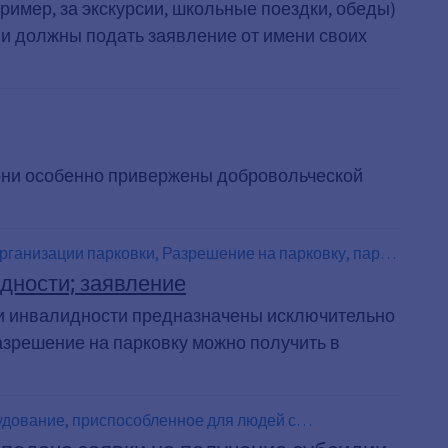
ример, за экскурсии, школьные поездки, обеды)
ли должны подать заявление от имени своих
 они особенно привержены добровольческой
ганизации парковки, Разрешение на парковку, парк,
дности; заявление
и инвалидности предназначены исключительно
зрешение на парковку можно получить в
дование, приспособленное для людей с
лидности, Пандус для инвалидов-колясочников,