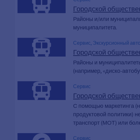
Городской обществе
Районы и/или муниципали
муниципалитета.
Сервис, Экскурсионный авто
автобусы, Ночной автобус, н
Городской обществе
общественный транспорт, Об
Районы и муниципалитеты
туристов, велосипедный авт
(например, «диско-автобу
Сервис
Городской обществе
С помощью маркетинга (н
продуктовой политики) н
транспорт (МОТ) или бол
Сервис