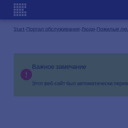
Start
-
Портал обслуживания
-
Люди
-
Пожилые лю
Важное замечание
Этот веб-сайт был автоматически перев