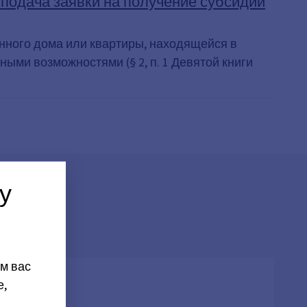
подача заявки на получение субсидии
жилищного строительства
енного дома или квартиры, находящейся в
ыми возможностями (§ 2, п. 1 Девятой книги
у
м вас
е,