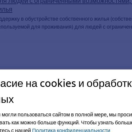
ля людей с ограниченными возможностями; 
ельства, Поддержка жилищного строительства, Поддержка 
илья
ддержку в обустройстве собственного жилья (собств
спользуемой для проживания) для людей с ограниченн
асие на cookies и обработк
ных
 могли пользоваться сайтом в полной мере, мы проси
порт города Эрлангена, льгота, Преимущества
вать как можно больше функций.
Чтобы узнать больш
тесь с нашей
Политика конфиденциальности