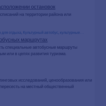
асположении остановок
асписаний на территории района или
 для отдыха, Культурный автобус, культурные
 курортов, автобусы до курортов, Городской
тобусных маршрутах
с для пеших туристов, автобусы для пеших
вать специальные автобусные маршруты
ым или в целях развития туризма.
етинговых исследований, ценообразования или
 пересесть на местный общественный