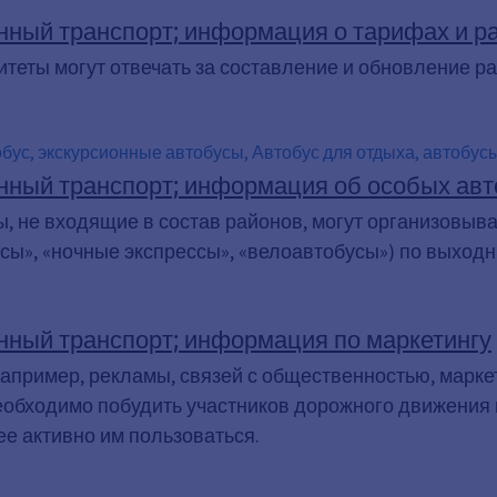
нный транспорт; информация о тарифах и р
теты могут отвечать за составление и обновление р
бус, экскурсионные автобусы, Автобус для отдыха, автобусы
очные автобусы, диско-автобусы, диско-автобус, автобус до
нный транспорт; информация об особых ав
щественный транспорт, Велоавтобус, велоавтобусы, Автобу
, не входящие в состав районов, могут организовы
обус, велосипедные автобусы
сы», «ночные экспрессы», «велоавтобусы») по выходн
нный транспорт; информация по маркетингу
апример, рекламы, связей с общественностью, марк
еобходимо побудить участников дорожного движения
ее активно им пользоваться.