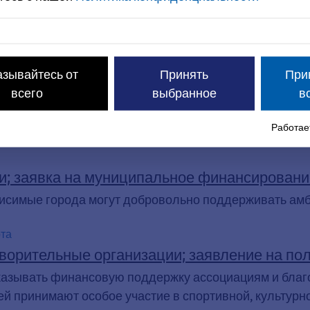
ьная карта, облегчает людям с низким доходом участ
льзоваться различными льготами. Так, вы платите мень
тоимость некоторых автобусных билетов городского т
et» можно приобрести по льготной цене. Для детей и м
азывайтесь от
Принять
При
 расчет за образовательные и социальные услуги (на
всего
выбранное
в
ерез «ErlangenPass». Для использования этой функци
Работает
и; заявка на муниципальное финансировани
висимые города могут добровольно поддерживать ам
рта
ворительные организации; заявление на пол
казывать финансовую поддержку ассоциациям и благ
ей принимают особое участие в спортивной, культурн