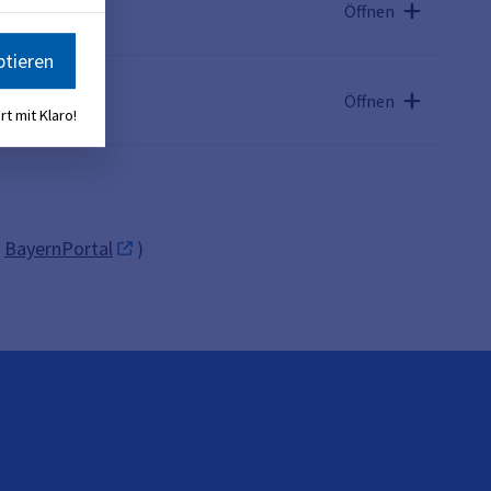
Öffnen
ptieren
Öffnen
rt mit Klaro!
e
BayernPortal
)