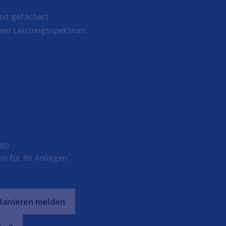
eit gefächert.
ihrem Leistungsspektrum
ten
.
n für Ihr Anliegen.
Barrieren melden