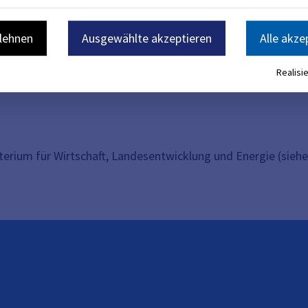
blehnen
Ausgewählte akzeptieren
Alle akze
Realisie
terium für Wirtschaft, Landesentwicklung und Energie (sieh