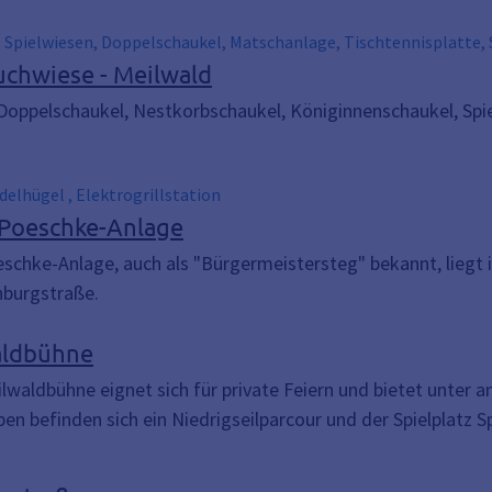
, Spielwiesen, Doppelschaukel, Matschanlage, Tischtennisplatte, 
uchwiese - Meilwald
 Doppelschaukel, Nestkorbschaukel, Königinnenschaukel, Spie
elhügel , Elektrogrillstation
-Poeschke-Anlage
eschke-Anlage, auch als "Bürgermeistersteg" bekannt, liegt 
nburgstraße.
aldbühne
ilwaldbühne eignet sich für private Feiern und bietet unte
ben befinden sich ein Niedrigseilparcour und der Spielplatz