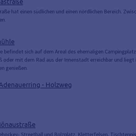
iastraße
traße hat einen südlichen und einen nördlichen Bereich. Zwi
en.
mühle
e befindet sich auf dem Areal des ehemaligen Campingplatz
ß oder mit dem Rad aus der Innenstadt erreichbar und liegt i
en genießen.
- Adenauerring - Holzweg
Mönaustraße
nehockey- Streetball und Bolzplatz, Kletterfelsen, Tischtenn