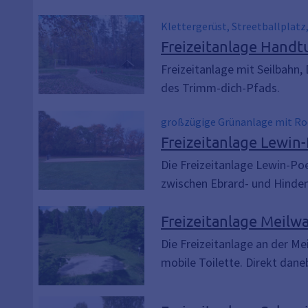
Klettergerüst, Streetballplatz
Freizeitanlage Handt
Freizeitanlage mit Seilbahn,
des Trimm-dich-Pfads.
großzügige Grünanlage mit Rod
Freizeitanlage Lewin
Die Freizeitanlage Lewin-Po
zwischen Ebrard- und Hinde
Freizeitanlage Meilw
Die Freizeitanlage an der Me
mobile Toilette. Direkt dane