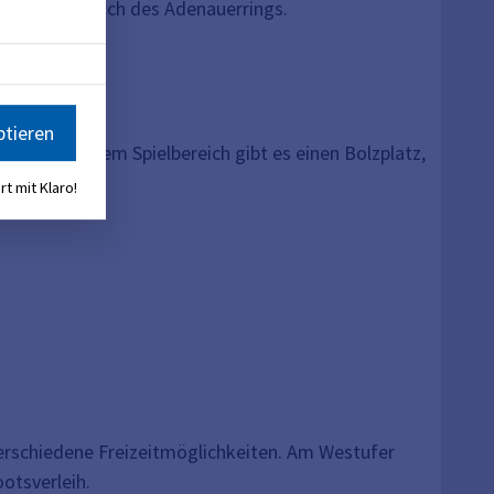
lzweg, nördlich des Adenauerrings.
ptieren
. Neben einem Spielbereich gibt es einen Bolzplatz,
rt mit Klaro!
rschiedene Freizeitmöglichkeiten. Am Westufer
otsverleih.