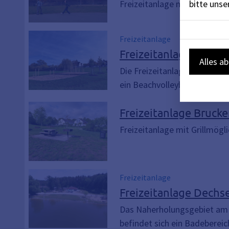
bitte uns
Freizeitanlage mit Streetba
Freizeitanlage
Freizeitanlage Bayer
Alles a
Die Freizeitanlage Bayernst
ein Beachvolleyball-Feld, ein
Freizeitanlage Bruck
Freizeitanlage mit Grillmögl
Freizeitanlage
Freizeitanlage Dechs
Das Naherholungsgebiet am 
befindet sich ein Badeberei