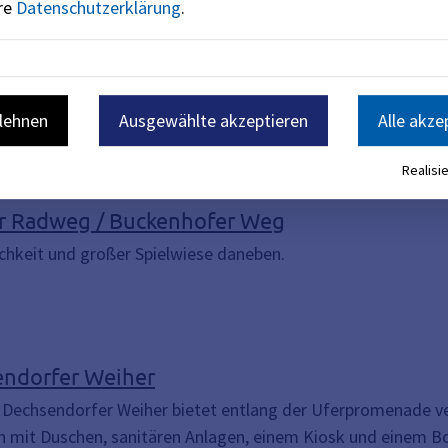
ere
Datenschutzerklärung
.
llkörben und Königinnenschaukel befindet sich neben dem Ho
nstraße
blehnen
Ausgewählte akzeptieren
Alle akze
raße befindet sich im Wiesengrund nördlich des Neumühlstegs
e Calisthenics-Anlage und eine Feuerstelle.
Realisie
er Radweg / Buckenhofer Weg
ichkeit und großer Spielwiese daneben.
endorfer Weiher
Dechsendorfer Weiher bietet entlang der Uferpromenade ve
ch mit Duschen, sanitären Anlagen, einem Kiosk und einem Bo