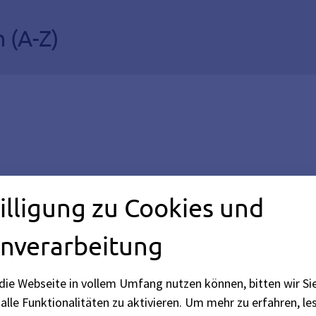
n (A-Z)
illigung zu Cookies und
e
nverarbeitung
niginnenschaukel, Feuerstelle
die Webseite in vollem Umfang nutzen können, bitten wir Si
ummetsweiher – Holzweg-Nord
alle Funktionalitäten zu aktivieren.
Um mehr zu erfahren, les