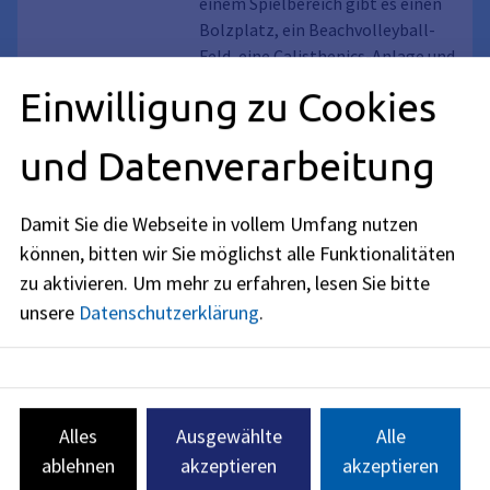
einem Spielbereich gibt es einen
Bolzplatz, ein Beachvolleyball-
Feld, eine Calisthenics-Anlage und
eine Feuerstelle.
Einwilligung zu Cookies
Freizeitanlage Brucker
und Datenverarbeitung
Radweg / Buckenhofer
Weg
Damit Sie die Webseite in vollem Umfang nutzen
Freizeitanlage mit
können, bitten wir Sie möglichst alle Funktionalitäten
Grillmöglichkeit und großer
zu aktivieren.
Um mehr zu erfahren, lesen Sie bitte
Spielwiese daneben.
unsere
Datenschutzerklärung
.
Tischtennisplatte
Freizeitanlage
Habichtstraße - Main-
Donau-Kanal - Ruderverein
Alles
Ausgewählte
Alle
Wiese östlich des Main-Donau-
ablehnen
akzeptieren
akzeptieren
Kanals mit Tischtennisplatte