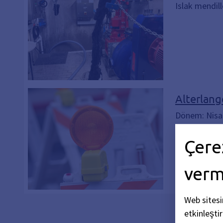
Islak mendill
Alterlang
Dönem: Nisa
Çere
ver
Web sitesi
etkinleşti