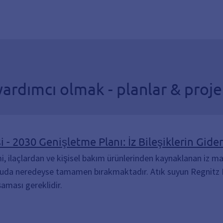
ardımcı olmak - planlar & proje
 - 2030 Genişletme Planı: İz Bileşiklerin Gide
, ilaçlardan ve kişisel bakım ürünlerinden kaynaklanan iz madd
k suda neredeyse tamamen bırakmaktadır. Atık suyun Regnitz 
aşaması gereklidir.