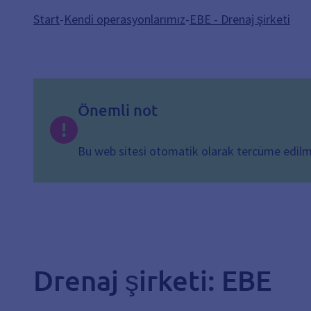
Start
-
Kendi operasyonlarımız
-
EBE - Drenaj şirketi
Önemli not
Bu web sitesi otomatik olarak tercüme edilmişt
Drenaj şirketi: EBE