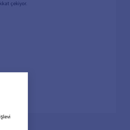
ikkat çekiyor.
şlevi