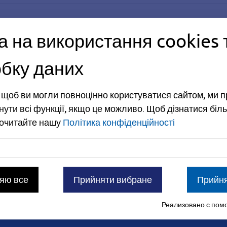
а на використання cookies 
бку даних
, щоб ви могли повноцінно користуватися сайтом, ми 
нути всі функції, якщо це можливо.
Щоб дізнатися біль
рочитайте нашу
Політика конфіденційності
 міністерство внутрішніх справ, спорту та інтеграції 
яю все
Прийняти вибране
Прийня
Реализовано с помо