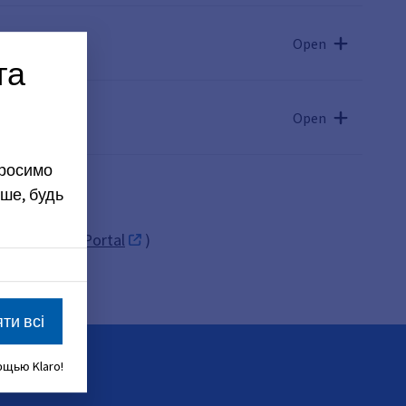
Open
та
Open
просимо
ше, будь
(див.
BayernPortal
)
ти всі
щью Klaro!