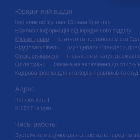
Юридичний відділ
Керівник офісу: пані Юліана Креллер
Важлива інформація від юридичного відділу
Міське право
(статути та постанови міста Ерл
Відділ
закупівель
(муніципальні тендери, прем
Стажери-юристи
(навчання в галузі державно
Олдермени
(заявка на включення до списку н
Кадрова форма для стажерів-правників та студ
Адрес
Rathausplatz 1
91052
Erlangen
Часы работы
Зустрічі на місці можливі лише за попереднім з