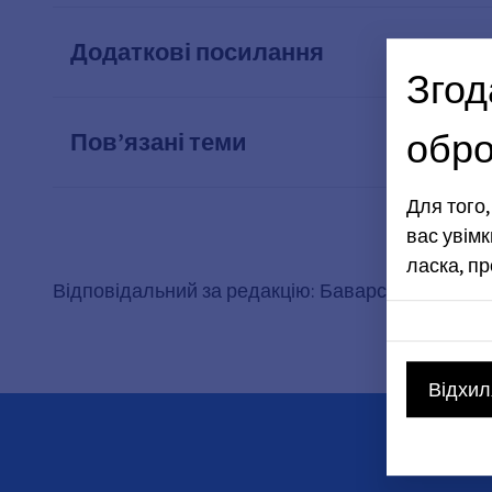
Додаткові посилання
Згод
обро
Пов’язані теми
Для того
вас увімк
ласка, п
Відповідальний за редакцію: Баварське державне
Відхил