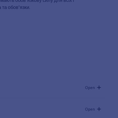
 мають обов’язкову силу для всіх і
 та обов’язки.
Open
Open