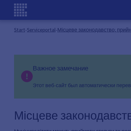
Start
-
Serviceportal
-
Місцеве законодавство; прийн
Важное замечание
Этот веб-сайт был автоматически перев
Місцеве законодавств