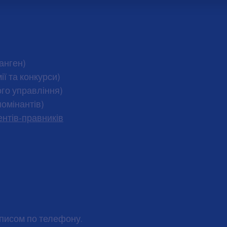
анген)
ії та конкурси)
го управління)
омінантів)
ентів-правників
аписом по телефону.