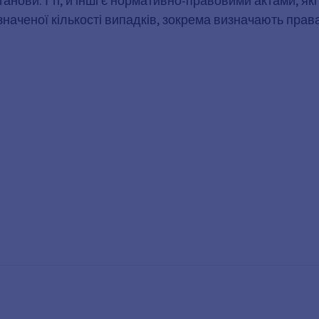
нови. І ті, й інші є нормативно-правовими актами, які
аченої кількості випадків, зокрема визначають права