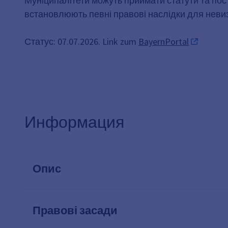
Муніципалітети можуть приймати статути та поста
встановлюють певні правові наслідки для невизн
Статус: 07.07.2026. Link zum
BayernPortal
Информация
Опис
Правові засади